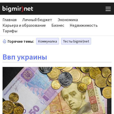
Главная
Личный бюджет
Экономика
Карьера и образование
Бизнес
Недвижимость
Тарифы
Горячие темы:
Коммуналка
Тесты bigmir)net
Ввп украины