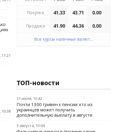
41.33
43.71
0.00
Покупка
ько
41.90
44.36
0.00
Продажа
циях
Все курсы наличных валют...
 11:21
ТОП-новости
31 июля, 15:42
Почти 1300 гривен к пенсии: кто из
украинцев может получить
 10:38
дополнительную выплату в августе
3 августа, 13:04
Фальшивые деньги в Украине: какие