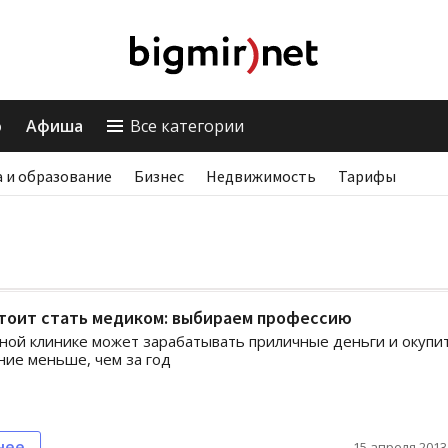
о
Афиша
Все категории
 и образование
Бизнес
Недвижимость
Тарифы
стоит стать медиком: выбираем профессию
тной клинике может зарабатывать приличные деньги и окупи
ние меньше, чем за год
нее
15 апреля 2013,