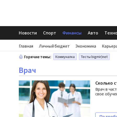
Новости
Спорт
Финансы
Авто
Техн
Главная
Личный бюджет
Экономика
Карьера
Горячие темы:
Коммуналка
Тесты bigmir)net
Врач
Сколько 
Врач в час
свое обуче
Подроб