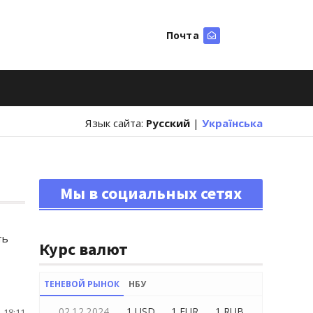
Почта
Искать
Язык сайта:
Русский
|
Українська
Мы в социальных сетях
ть
Курс валют
ТЕНЕВОЙ РЫНОК
НБУ
02.12.2024
1 USD
1 EUR
1 RUB
 18:11