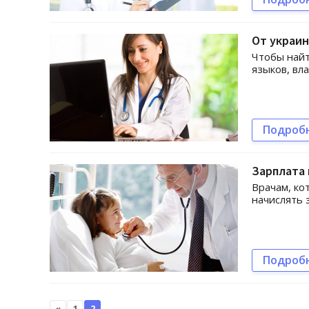
От украин
Чтобы найт
языков, вл
Подроб
Зарплата 
Врачам, ко
начислять 
Подроб
«
1
2