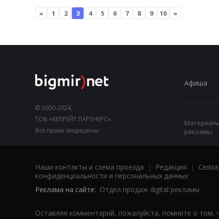
«
1
2
3
4
5
6
7
8
9
10
»
Афиша
© 2000-2024,
ТОВ «КЕПРЕЙТ ПАРТНЕРС».
Материалы,
Все права защищены.
рекламы.
Наши контакты и схема проезда
|
Редакция
|
Связа
конфиденциальности и персональных данных
Реклама на сайте:
Отдел продаж digital рекламы
Оставляя комментарий, пожалуйста, помните о том, 