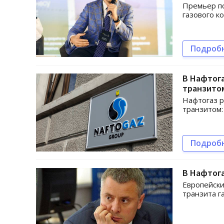
Премьер по
газового к
Подроб
В Нафтога
транзито
Нафтогаз р
транзитом:
Подроб
В Нафтога
Европейски
транзита г