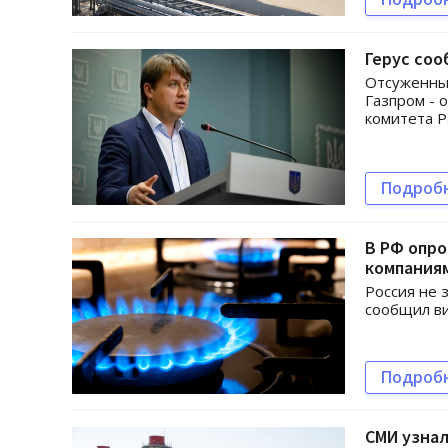
Герус соо
Отсуженные
Газпром - 
комитета Р
Подроб
В РФ опро
компания
Россия не 
сообщил в
Подроб
СМИ узнал