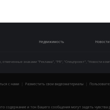
Недвижимость
Новости
 отмеченные знаками "Реклама", "PR", "Спецпроект", "Новости комп
ться с нами
|
Разместить свои видеоматериалы
|
Пользовате
что содержание и тон Вашего сообщения могут задеть чувства 