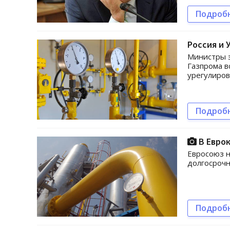
Подроб
Россия и 
Министры э
Газпрома в
урегулиров
Подроб
В Еврок
Евросоюз 
долгосрочн
Подроб