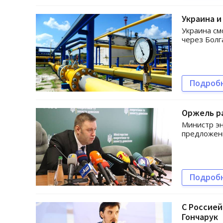
Украина и
Украина см
через Болг
Подроб
Оржель ра
Министр эн
предложен
Подроб
С Россией
Гончарук