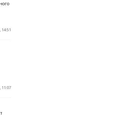
ного
 14:51
 11:07
т