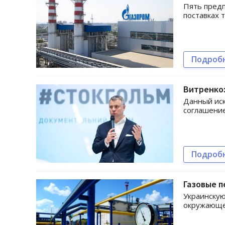
Пять предп
поставках 
Подроб
Витренко:
Данный иск
соглашение
Подроб
Газовые 
Украинскую
окружающе