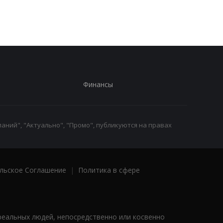
Финансы
аний", "Актуально", "Промо", публикуются на правах
льское Соглашение
|
Политика в сфере
реальных людей, непосредственно или косвенно