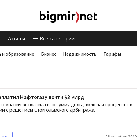
о
Афиша
Все категории
 и образование
Бизнес
Недвижимость
Тарифы
аплатил Нафтогазу почти $3 млрд
 компания выплатила всю сумму долга, включая проценты, в
ии с решением Стокгольмского арбитража.
нее
28 декабря 2019,