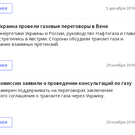
нее
5 декабря 2019,
Украина провели газовые переговоры в Вене
нергетики Украины и России, руководство Нафтогаза и глав
стретились в Австрии. Стороны обсудили транзит газа и
ание взаимных претензий.
нее
29 ноября 2019,
омиссии заявили о проведении консультаций по газу
намерен поддерживать на переговорах заключение
ого соглашения о транзите газа через Украину.
нее
20 ноября 2019,