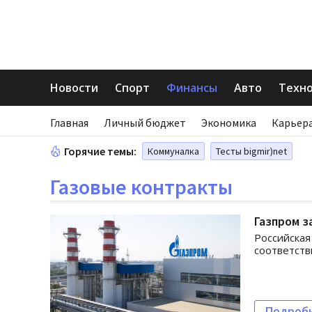
Новости
Спорт
Финансы
Авто
Техн
Главная
Личный бюджет
Экономика
Карьера
Горячие темы:
Коммуналка
Тесты bigmir)net
Газовые контракты
Газпром з
Российская
соответств
Подроб