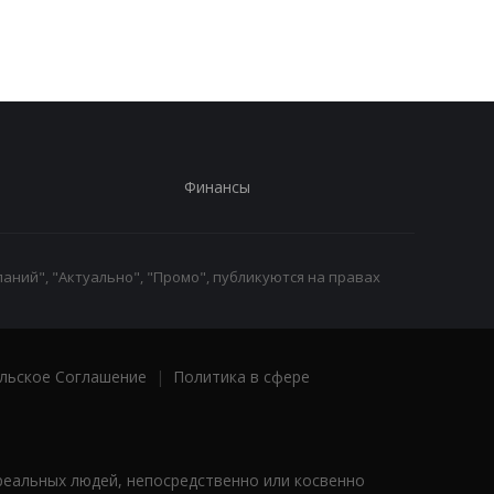
Финансы
аний", "Актуально", "Промо", публикуются на правах
льское Соглашение
|
Политика в сфере
реальных людей, непосредственно или косвенно