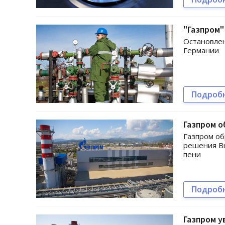
"Газпром"
Остановлен
Германии
Подроб
Газпром о
Газпром об
решения Вы
пени
Подроб
Газпром у