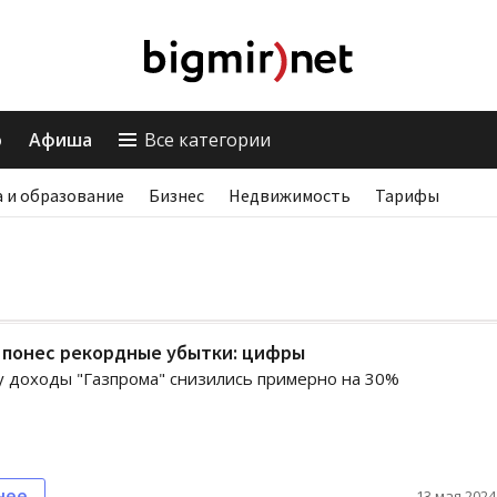
о
Афиша
Все категории
 и образование
Бизнес
Недвижимость
Тарифы
 понес рекордные убытки: цифры
у доходы "Газпрома" снизились примерно на 30%
нее
13 мая 2024,