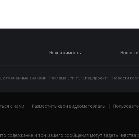
Недвижимость
Новости
 отмеченные знаками "Реклама", "PR", "Спецпроект", "Новости комп
ться с нами
|
Разместить свои видеоматериалы
|
Пользовате
что содержание и тон Вашего сообщения могут задеть чувства 