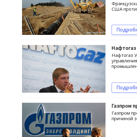
Французска
США против
Подроб
Нафтогаз 
Нафтогаз У
управлени
промышлен
Подроб
Газпром п
Газпром пр
причиной з