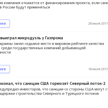
я компания откажется от финансирования проекта, если сан
 России будут применяться
нее
28 июля 2017,
выиграл микродуэль у Газпрома
краины занял седьмое место в мировом рейтинге качества
я среди государственных компаний добывающей
ности
нее
18 июля 2017,
ризнал, что санкции США тормозят Северный поток-2
едупредил инвесторов, что санкции со стороны США могут с
адержки строительства Северного и Турецкого потоков