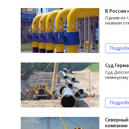
В России 
Одним из г
назвали от
Подроб
Суд Герма
Суд Дюссел
немецкому 
Подроб
Северный
компании