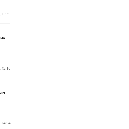
 10:29
ния
 15:10
нии
 14:04