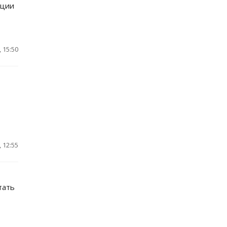
кции
 15:50
 12:55
тать