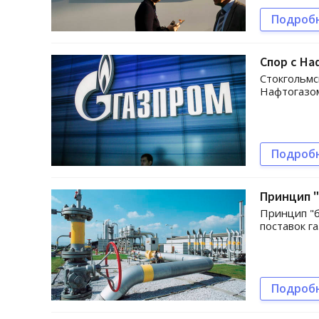
Подроб
Спор с На
Стокгольмс
Нафтогазом
Подроб
Принцип "
Принцип "б
поставок г
Подроб