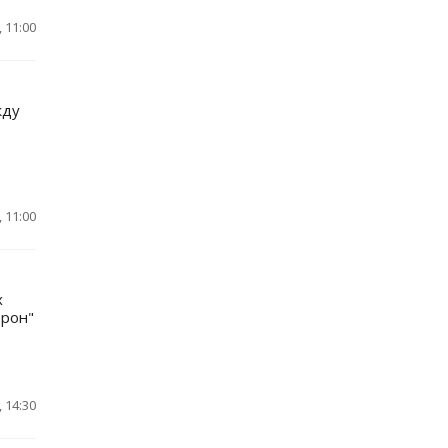
 11:00
жду
 11:00
х
орон"
 14:30