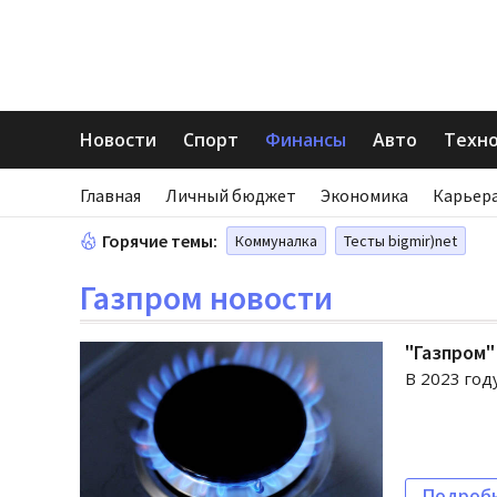
Новости
Спорт
Финансы
Авто
Техн
Главная
Личный бюджет
Экономика
Карьера
Горячие темы:
Коммуналка
Тесты bigmir)net
Газпром новости
"Газпром"
В 2023 год
Подроб