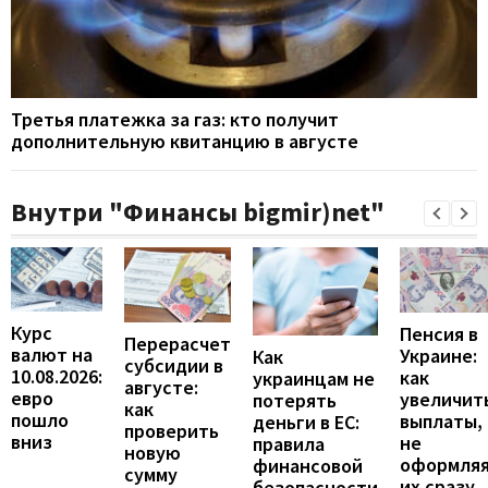
Третья платежка за газ: кто получит
дополнительную квитанцию в августе
Внутри "Финансы bigmir)net"
Курс
Пенсия в
Перерасчет
валют на
Украине:
Как
субсидии в
10.08.2026:
как
украинцам не
августе:
евро
увеличит
потерять
как
пошло
выплаты,
деньги в ЕС:
проверить
вниз
не
правила
новую
оформля
финансовой
сумму
их сразу
безопасности