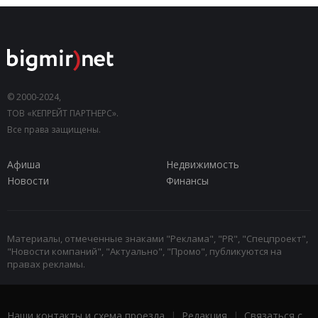
© 2000-2024,
ТОВ «КЕПРЕЙТ ПАРТНЕРС».
Все права защищены.
Афиша
Недвижимость
Новости
Финансы
Материалы, отмеченные знаками "Реклама", "PR", "Спецпроект",
"Новости компаний", "Актуально", "Промо", публикуются на
правах рекламы.
Наши контакты и схема проезда
|
Редакция
|
Связаться с