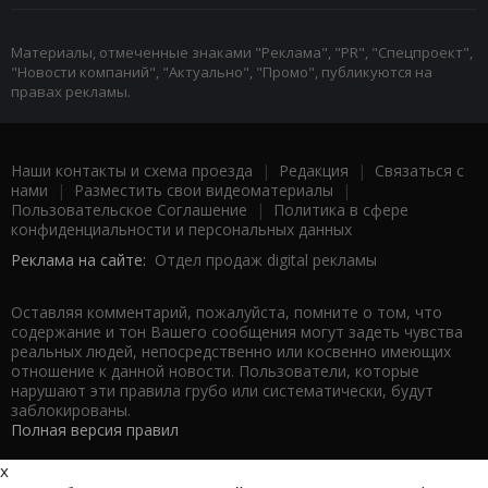
Материалы, отмеченные знаками "Реклама", "PR", "Спецпроект",
"Новости компаний", "Актуально", "Промо", публикуются на
правах рекламы.
Наши контакты и схема проезда
|
Редакция
|
Связаться с
нами
|
Разместить свои видеоматериалы
|
Пользовательское Соглашение
|
Политика в сфере
конфиденциальности и персональных данных
Реклама на сайте:
Отдел продаж digital рекламы
Оставляя комментарий, пожалуйста, помните о том, что
содержание и тон Вашего сообщения могут задеть чувства
реальных людей, непосредственно или косвенно имеющих
отношение к данной новости. Пользователи, которые
нарушают эти правила грубо или систематически, будут
заблокированы.
Полная версия правил
x