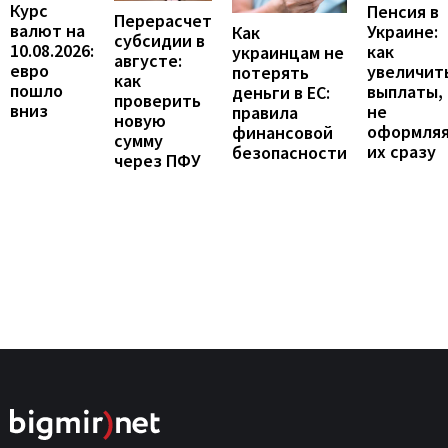
Курс
Пенсия в
Перерасчет
валют на
Украине:
Как
субсидии в
10.08.2026:
как
украинцам не
августе:
евро
увеличит
потерять
как
пошло
выплаты,
деньги в ЕС:
проверить
вниз
не
правила
новую
оформля
финансовой
сумму
их сразу
безопасности
через ПФУ