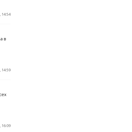
 14:54
а в
 14:59
сех
 16:09