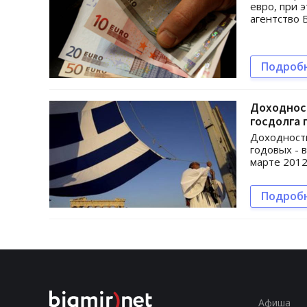
евро, при 
агентство 
Подроб
Доходност
госдолга 
Доходность
годовых - 
марте 2012
Подроб
Афиша