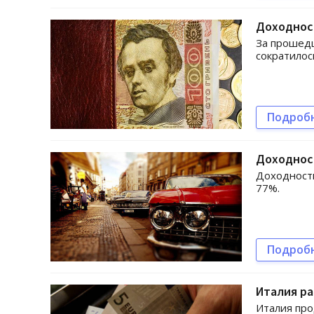
Доходност
За прошед
сократилос
Подроб
Доходнос
Доходность
77%.
Подроб
Италия ра
Италия про