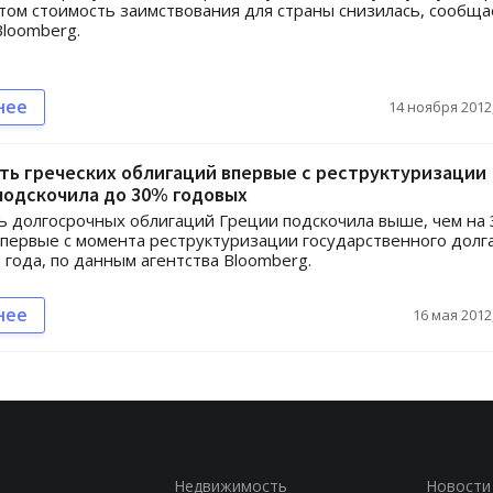
этом стоимость заимствования для страны снизилась, сообща
Bloomberg.
нее
14 ноября 2012,
ь греческих облигаций впервые с реструктуризации
подскочила до 30% годовых
 долгосрочных облигаций Греции подскочила выше, чем на
впервые с момента реструктуризации государственного долга
 года, по данным агентства Bloomberg.
нее
16 мая 2012,
Недвижимость
Новости