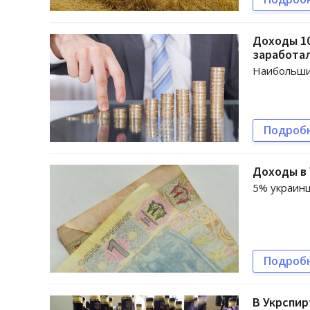
Доходы 10
заработал
Наибольши
Подроб
Доходы в 
5% украинц
Подроб
В Укрспир