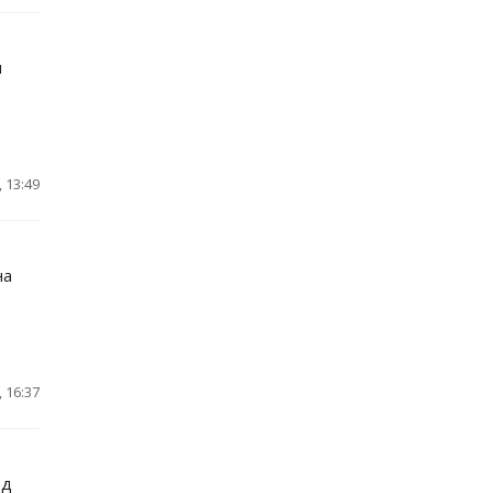
м
 13:49
на
 16:37
рд