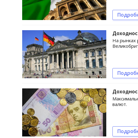
Подроб
Доходност
На рынках 
Великобри
Подроб
Доходнос
Максимальн
валют.
Подроб