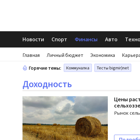
Новости
Спорт
Финансы
Авто
Техн
Главная
Личный бюджет
Экономика
Карьера
Горячие темы:
Коммуналка
Тесты bigmir)net
Доходность
Цены раст
сельхоззе
Рынок сель
Подроб