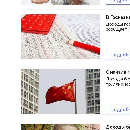
В Госказн
Доходы гос
сообщает Г
Подроб
С начала 
Доходы бюд
триллионов
Подроб
Доходы бю