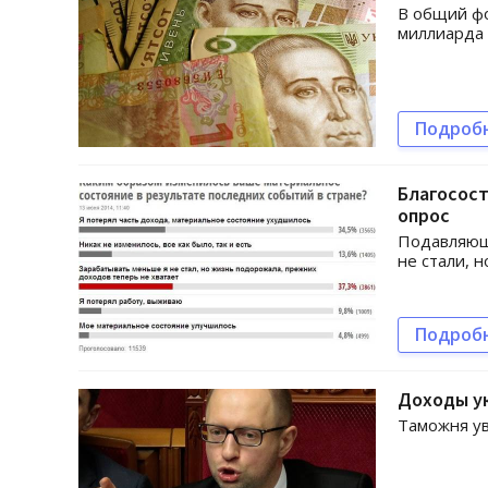
В общий фо
миллиарда 
Подроб
Благосост
опрос
Подавляющ
не стали, 
Подроб
Доходы у
Таможня ув