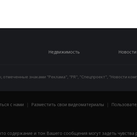
Недвижимость
Новости
 отмеченные знаками "Реклама", "PR", "Спецпроект", "Новости комп
ться с нами
|
Разместить свои видеоматериалы
|
Пользовате
что содержание и тон Вашего сообщения могут задеть чувства 