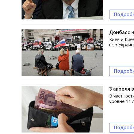
Подроб
Донбасс н
Киев и Кие
всю Украин
Подроб
3 апреля 
В частност
уровне 117
Подроб