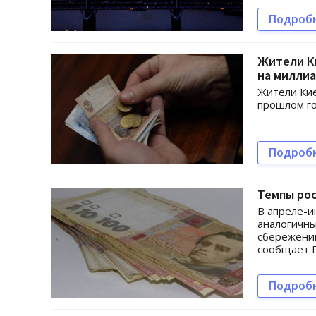
Подроб
Жители Ки
на миллиа
Жители Кие
прошлом го
Подроб
Темпы рос
В апреле-и
аналогичны
сбережений
сообщает Г
Подроб