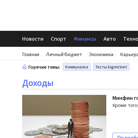
Новости
Спорт
Финансы
Авто
Техн
Главная
Личный бюджет
Экономика
Карьера
Горячие темы:
Коммуналка
Тесты bigmir)net
Доходы
Минфин г
Кроме того
Подроб