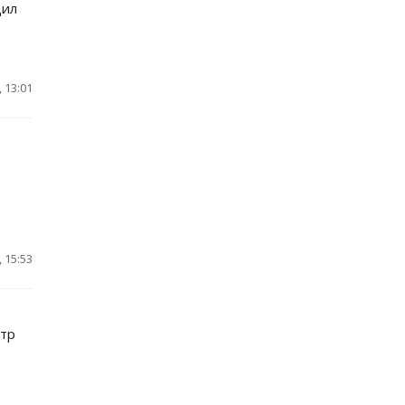
щил
 13:01
 15:53
?
стр