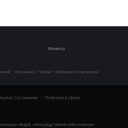
Финансы
аний", "Актуально", "Промо", публикуются на правах
льское Соглашение
|
Политика в сфере
реальных людей, непосредственно или косвенно