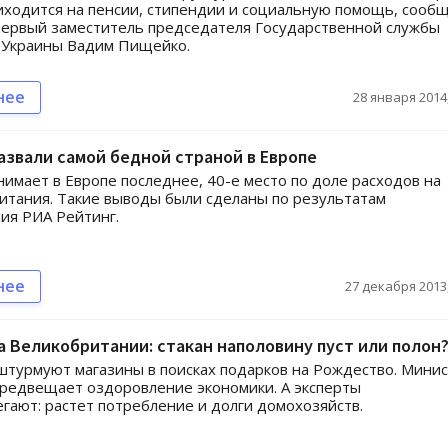
иходится на пенсии, стипендии и социальную помощь, сооб
первый заместитель председателя Государственной службы
 Украины Вадим Пищейко.
нее
28 января 2014,
азвали самой бедной страной в Европе
нимает в Европе последнее, 40-е место по доле расходов на
итания. Такие выводы были сделаны по результатам
ия РИА Рейтинг.
нее
27 декабря 2013,
 Великобритании: стакан наполовину пуст или полон
турмуют магазины в поисках подарков на Рождество. Мини
редвещает оздоровление экономики. А эксперты
гают: растет потребление и долги домохозяйств.