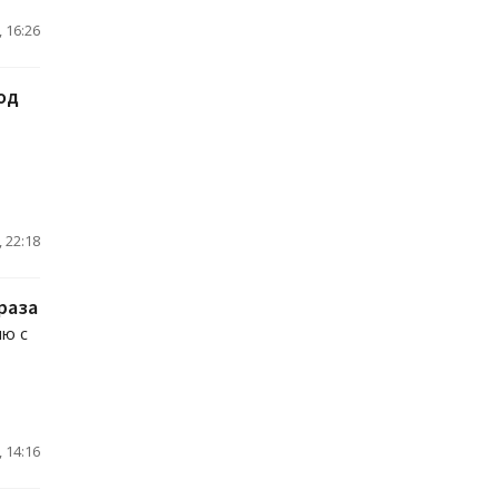
 16:26
од
 22:18
раза
ию с
 14:16