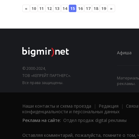
«
10
11
12
13
14
15
16
17
18
19
»
Афиша
© 2000-2024,
ТОВ «КЕПРЕЙТ ПАРТНЕРС».
Материалы,
Все права защищены.
рекламы.
Наши контакты и схема проезда
|
Редакция
|
Связа
конфиденциальности и персональных данных
Реклама на сайте:
Отдел продаж digital рекламы
Оставляя комментарий, пожалуйста, помните о том, 