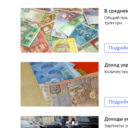
В среднем
Общий пока
трлн грн.
Подроб
Доход укр
Количество
Подроб
Доходы ук
Зарплаты з