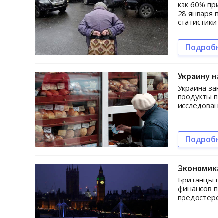
как 60% пр
28 января 
статистики
Подроб
Украину н
Украина за
продукты п
исследован
Подроб
Экономика
Британцы ш
финансов п
предостере