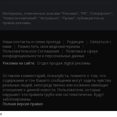
Материалы, отмеченные знаками "Реклама", "PR", "Спецпроект",
"Новости компаний", "Актуально", "Промо", публикуются на
правах рекламы.
Наши контакты и схема проезда
|
Редакция
|
Связаться с
нами
|
Разместить свои видеоматериалы
|
Пользовательское Соглашение
|
Политика в сфере
конфиденциальности и персональных данных
Реклама на сайте:
Отдел продаж digital рекламы
Оставляя комментарий, пожалуйста, помните о том, что
содержание и тон Вашего сообщения могут задеть чувства
реальных людей, непосредственно или косвенно имеющих
отношение к данной новости. Пользователи, которые
нарушают эти правила грубо или систематически, будут
заблокированы.
Полная версия правил
x