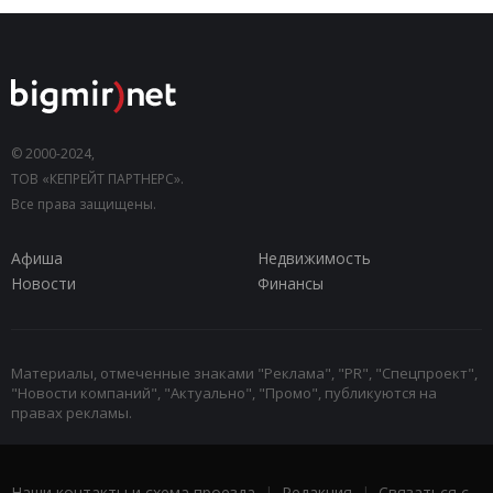
© 2000-2024,
ТОВ «КЕПРЕЙТ ПАРТНЕРС».
Все права защищены.
Афиша
Недвижимость
Новости
Финансы
Материалы, отмеченные знаками "Реклама", "PR", "Спецпроект",
"Новости компаний", "Актуально", "Промо", публикуются на
правах рекламы.
Наши контакты и схема проезда
|
Редакция
|
Связаться с