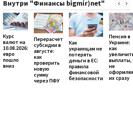
Внутри "Финансы bigmir)net"
Курс
Пенсия в
Перерасчет
валют на
Украине:
Как
субсидии в
10.08.2026:
как
украинцам не
августе:
евро
увеличит
потерять
как
пошло
выплаты,
деньги в ЕС:
проверить
вниз
не
правила
новую
оформля
финансовой
сумму
их сразу
безопасности
через ПФУ