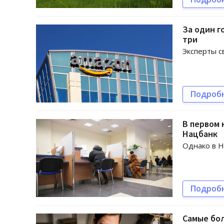
За один г
три
Эксперты с
Подроб
В первом 
Нацбанк
Однако в Н
Подроб
Самые бол