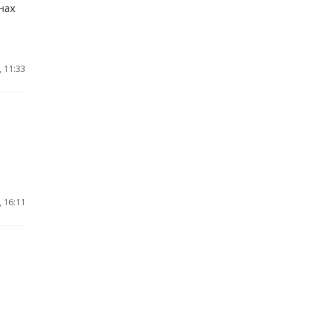
нах
 11:33
 16:11