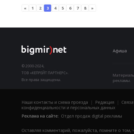
«
1
2
3
4
5
6
7
8
»
Афиша
© 2000-2024,
ТОВ «КЕПРЕЙТ ПАРТНЕРС».
Материалы,
Все права защищены.
рекламы.
Наши контакты и схема проезда
|
Редакция
|
Связа
конфиденциальности и персональных данных
Реклама на сайте:
Отдел продаж digital рекламы
Оставляя комментарий, пожалуйста, помните о том, 