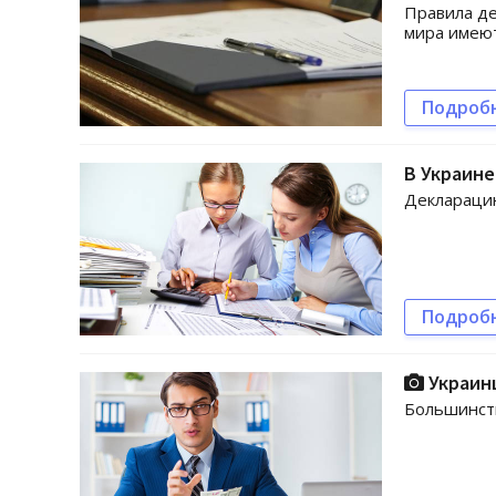
Правила де
мира имеют
Подроб
В Украине
Декларацию
Подроб
Украинц
Большинств