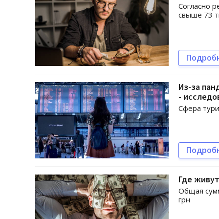
Согласно р
свыше 73 т
Подроб
Из-за пан
- исследо
Сфера тури
Подроб
Где живут
Общая сумм
грн