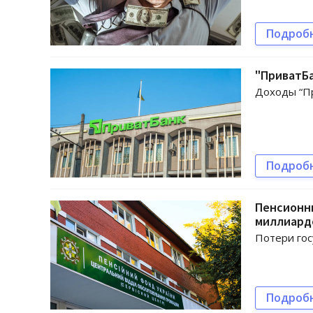
Подроб
"ПриватБа
Доходы “Пр
Подроб
Пенсионны
миллиард
Потери гос
Подроб