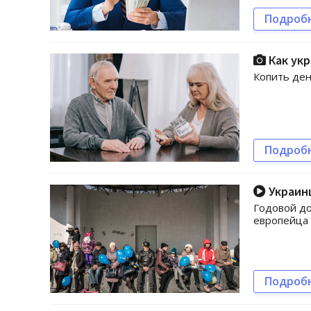
Подроб
Как укр
Копить ден
Подроб
Украинц
Годовой до
европейца
Подроб