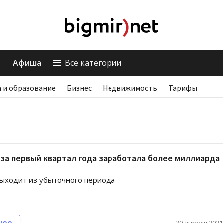
о
Афиша
Все категории
 и образование
Бизнес
Недвижимость
Тарифы
за первый квартал года заработала более миллиарда
ыходит из убыточного периода
нее
30 апреля 2021,