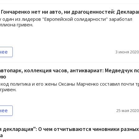
 Гончаренко нет ни авто, ни драгоценностей: Деклар
у один из лидеров "Европейской солидарности" заработал
лиона гривен.
нее
3 июня 2020,
втопарк, коллекция часов, антиквариат: Медведчук п
ию
ход политика и его жены Оксаны Марченко составил почти т
гривен.
нее
25 мая 2020,
 декларация": О чем отчитываются чиновники разных
а