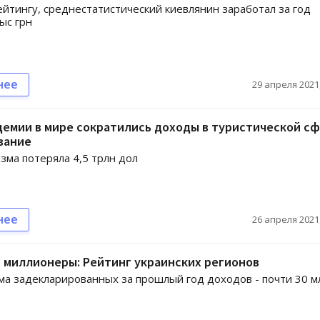
ейтингу, среднестатистический киевлянин заработал за год
ыс грн
нее
29 апреля 2021,
демии в мире сократились доходы в туристической сф
вание
зма потеряла 4,5 трлн дол
нее
26 апреля 2021,
 миллионеры: Рейтинг украинских регионов
а задекларированных за прошлый год доходов - почти 30 м