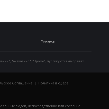
Финансы
аний", "Актуально", "Промо", публикуются на правах
льское Соглашение
|
Политика в сфере
реальных людей, непосредственно или косвенно