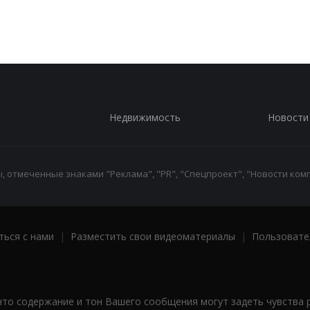
Недвижимость
Новости
 отмеченные знаками "Реклама", "PR", "Спецпроект", "Новости комп
ться с нами
|
Разместить свои видеоматериалы
|
Пользовате
что содержание и тон Вашего сообщения могут задеть чувства 