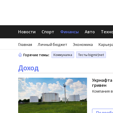
Новости
Спорт
Финансы
Авто
Техн
Главная
Личный бюджет
Экономика
Карьера
Горячие темы:
Коммуналка
Тесты bigmir)net
Доход
Укрнафта 
гривен
Компания в
Подроб