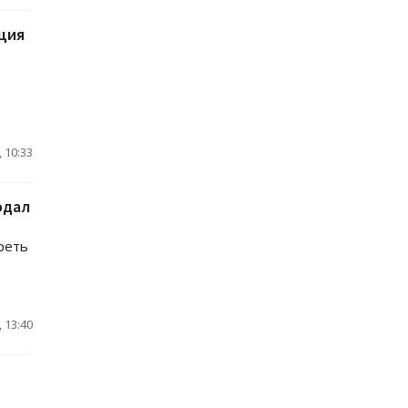
ация
 10:33
одал
реть
 13:40