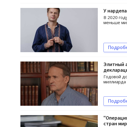
У нардепа
В 2020 год
меньше мил
Подроб
Элитный а
декларац
Годовой до
миллиарда 
Подроб
"Операция
стран мир