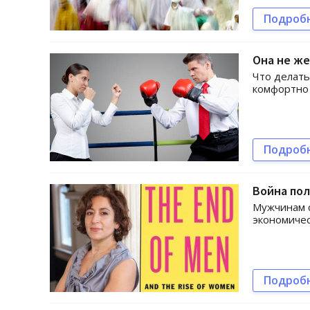
Подроб
Она не же
Что делать
комфортно
Подроб
Война по
Мужчинам с
экономиче
Подроб