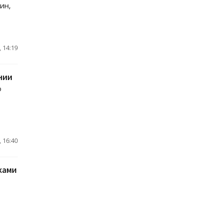
ин,
 14:19
нии
о
 16:40
ками