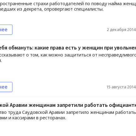
ространенные страхи работодателей по поводу найма женщ
едших из декрета, опровергают специалисты.
нее
2 декабря 2014,
ебя обмануть: какие права есть у женщин при увольне
сказывают о том, как можно защититься от несправедливог
.
нее
15 августа 2014,
ской Аравии женщинам запретили работать официант
во труда Саудовской Аравии запретило женщинам работать
ми и кассирами в ресторанах.