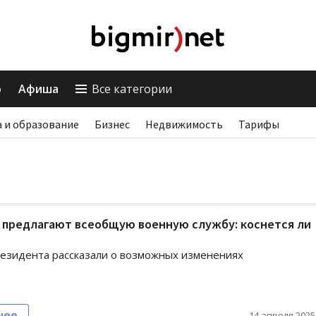
о
Афиша
Все категории
 и образование
Бизнес
Недвижимость
Тарифы
 предлагают всеобщую военную службу: коснется ли
езидента рассказали о возможных изменениях
нее
14 апреля 2025,