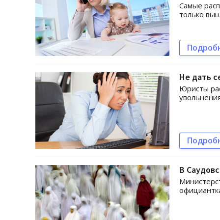
Самые расп
только выш
Подроб
Не дать с
Юристы рас
увольнения
Подроб
В Саудов
Министерст
официантка