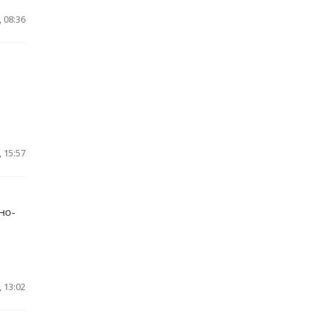
 08:36
 15:57
но-
 13:02