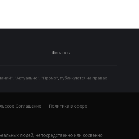
Финансы
аний", "Актуально", "Промо", публикуются на правах
льское Соглашение
|
Политика в сфере
реальных людей, непосредственно или косвенно