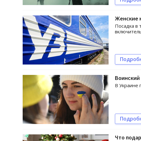
Женские к
Посадка в 
включител
Подроб
Воинский 
В Украине 
Подроб
Что подар