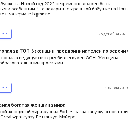
абушке на Новый год 2022 непременно должен быть
ым и особенным. Что подарить старенькой бабушке на Нов
те в материале bigmir.net.
нее
26 декабря 2021,
 попала в ТОП-5 женщин-предпринимателей по версии
н вошла в ведущую пятерку бизнесвумен ООН. Женщина
образовательными проектами.
нее
30 июля 2019,
амая богатая женщина мира
той женщиной мира журнал Forbes назвал внучку основател
'Oreal Франсуазу Беттанкур-Майерс.