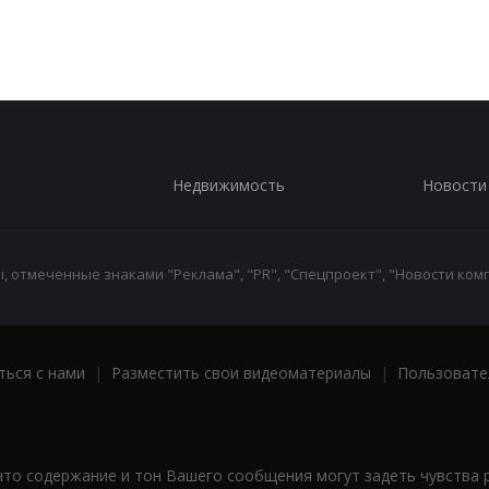
Недвижимость
Новости
 отмеченные знаками "Реклама", "PR", "Спецпроект", "Новости комп
ться с нами
|
Разместить свои видеоматериалы
|
Пользовате
что содержание и тон Вашего сообщения могут задеть чувства 