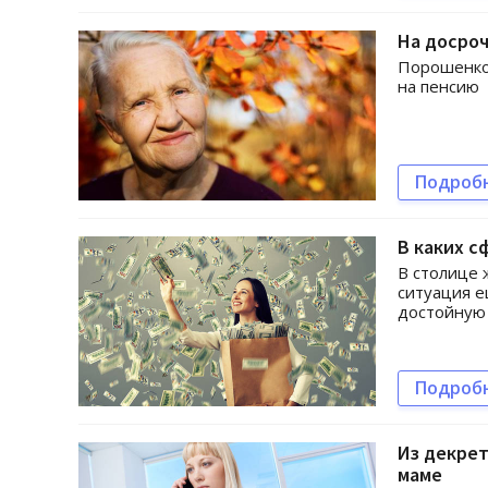
На досро
Порошенко 
на пенсию
Подроб
В каких 
В столице
ситуация е
достойную 
Подроб
Из декрет
маме