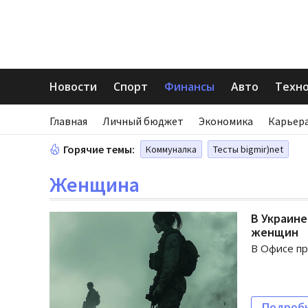
Новости
Спорт
Финансы
Авто
Техн
Главная
Личный бюджет
Экономика
Карьера
Горячие темы:
Коммуналка
Тесты bigmir)net
Женщина
В Украине
женщин
В Офисе пр
Подроб