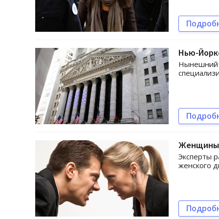
Подроб
Нью-Йорк
Нынешний 
специализи
Подроб
Женщины 
Эксперты р
женского д
Подроб