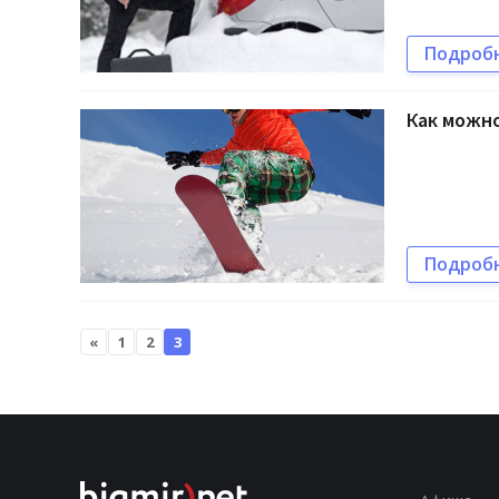
Подроб
Как можно
Подроб
«
1
2
3