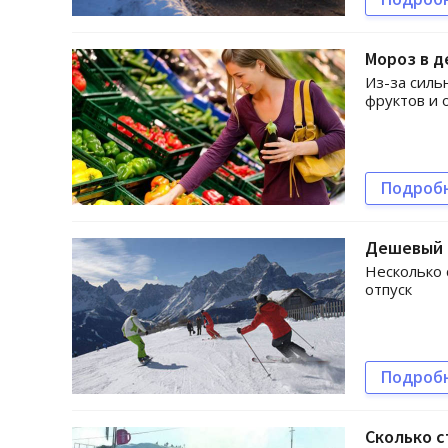
Мороз в д
Из-за силь
фруктов и
Подроб
Дешевый о
Несколько 
отпуск
Подроб
Сколько с