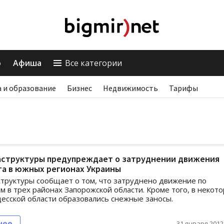
о
Афиша
Все категории
 и образование
Бизнес
Недвижимость
Тарифы
структуры предупреждает о затруднении движения
та в южных регионах Украины
руктуры сообщает о том, что затруднено движение по
м в трех районах Запорожской области. Кроме того, в некот
есской области образовались снежные заносы.
нее
31 января 2012,