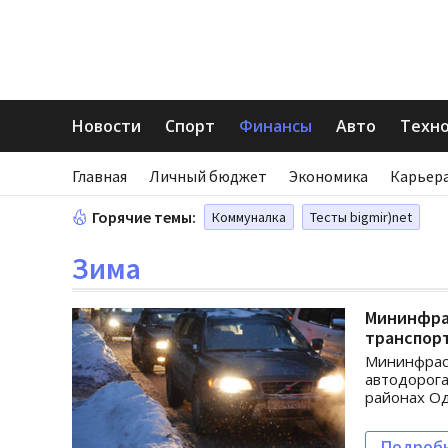
Новости
Спорт
Финансы
Авто
Техн
Главная
Личный бюджет
Экономика
Карьера
Горячие темы:
Коммуналка
Тесты bigmir)net
Зима
Мининфра
транспор
Мининфраст
автодорога
районах Од
Подроб