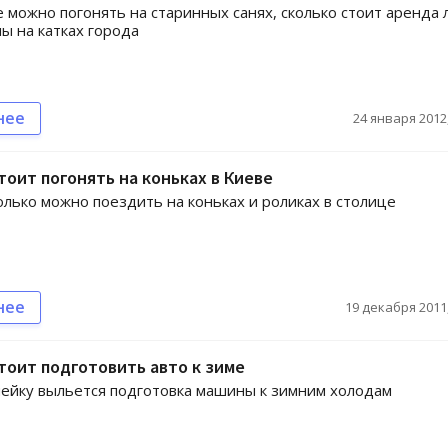
е можно погонять на старинных санях, сколько стоит аренда
ны на катках города
нее
24 января 2012,
тоит погонять на коньках в Киеве
колько можно поездить на коньках и роликах в столице
нее
19 декабря 2011,
тоит подготовить авто к зиме
пейку выльется подготовка машины к зимним холодам