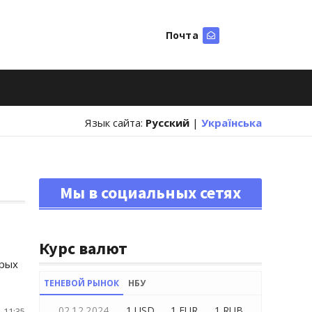
Почта
Искать
Язык сайта:
Русский
|
Українська
Мы в социальных сетях
Курс валют
орых
ТЕНЕВОЙ РЫНОК
НБУ
02.12.2024
1 USD
1 EUR
1 RUB
 11:35