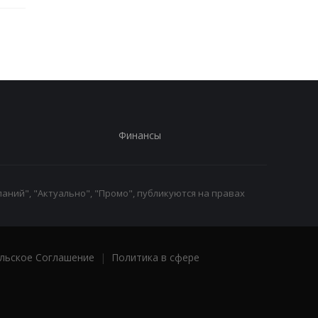
Финансы
аний", "Актуально", "Промо", публикуются на правах
льское Соглашение
|
Политика в сфере