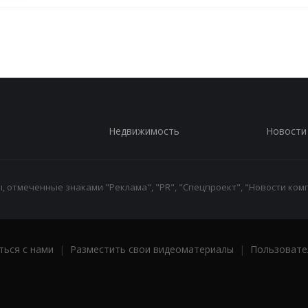
Недвижимость
Новости
 отмеченные знаками "Реклама", "PR", "Спецпроект", "Новости комп
ться с нами
|
Разместить свои видеоматериалы
|
Пользовате