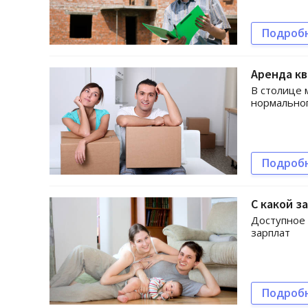
Подроб
Аренда кв
В столице 
нормальног
Подроб
С какой з
Доступное 
зарплат
Подроб