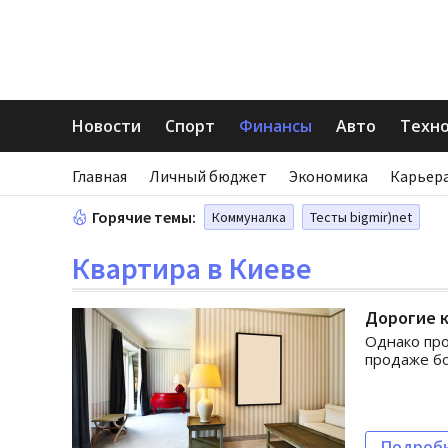
Новости
Спорт
Финансы
Авто
Техн
Главная
Личный бюджет
Экономика
Карьера
Горячие темы:
Коммуналка
Тесты bigmir)net
Квартира в Киеве
Дорогие к
Однако про
продаже бо
Подроб