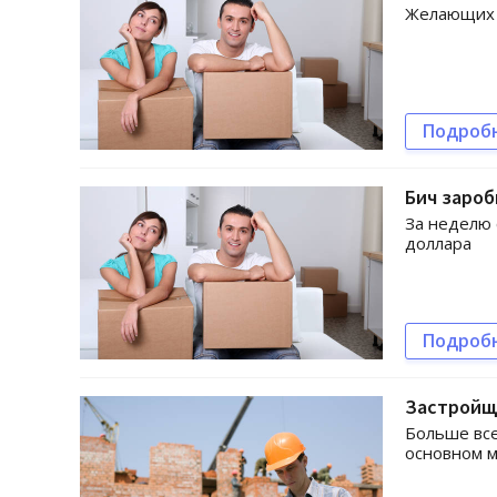
Желающих с
Подроб
Бич зароб
За неделю 
доллара
Подроб
Застройщ
Больше все
основном 