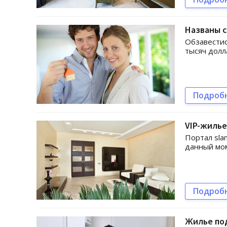
Названы 
Обзавестис
тысяч долл
Подроб
VIP-жилье
Портал sla
данный мо
Подроб
Жилье по