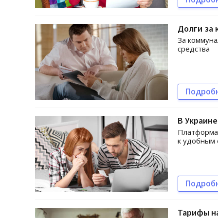
Долги за 
За коммуна
средства
Подроб
В Украин
Платформа 
к удобным 
Подроб
Тарифы на