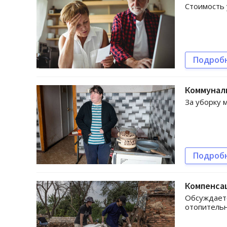
Стоимость 
Подроб
Коммуналь
За уборку 
Подроб
Компенса
Обсуждаетс
отопительн