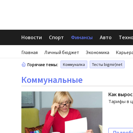
Новости
Спорт
Финансы
Авто
Техн
Главная
Личный бюджет
Экономика
Карьера
Горячие темы:
Коммуналка
Тесты bigmir)net
Коммунальные
Как вырос
Тарифы в ц
Подроб