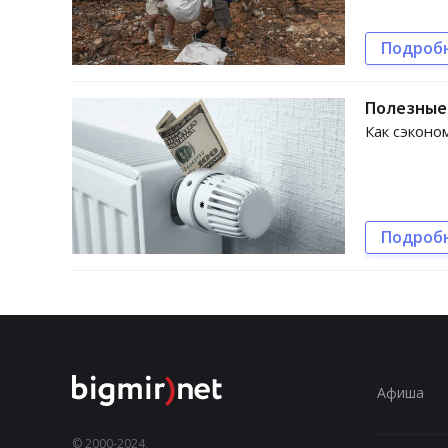
Подроб
Полезные 
Как сэконо
Подроб
Афиша
© 2000-2024,