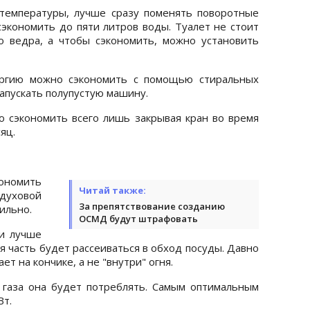
температуры, лучше сразу поменять поворотные
сэкономить до пяти литров воды. Туалет не стоит
о ведра, а чтобы сэкономить, можно установить
ергию можно сэкономить с помощью стиральных
 запускать полупустую машину.
 сэкономить всего лишь закрывая кран во время
яц.
ономить
Читай также:
 духовой
За препятствование созданию
сильно.
ОСМД будут штрафовать
ки лучше
я часть будет рассеиваться в обход посуды. Давно
ет на кончике, а не "внутри" огня.
газа она будет потреблять. Самым оптимальным
Вт.