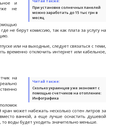
Читай также:
льное и
При установке солнечных панелей
 уже не
можно заработать до 15 тыс грн в
месяц
помощью
где не берут комиссию, так как плата за услугу на
цию.
тпуске или на выходные, следует связаться с теми,
сить временно отключить интернет или кабельное,
тчик на
Читай также:
еально
Сколько украинцев уже экономят с
ственно
помощью счетчиков на отопление:
Инфографика
поломок
й кран может набежать несколько сотен литров за
 вместо ванной, а еще лучше оснастить душевой
, то воды будет уходить значительно меньше.