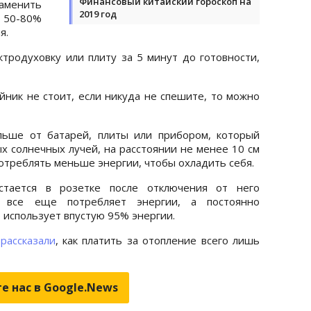
Финансовый китайский гороскоп на
заменить
2019 год
 50-80%
я.
тродуховку или плиту за 5 минут до готовности,
йник не стоит, если никуда не спешите, то можно
льше от батарей, плиты или прибором, который
х солнечных лучей, на расстоянии не менее 10 см
потреблять меньше энергии, чтобы охладить себя.
остается в розетке после отключения от него
о все еще потребляет энергии, а постоянно
 использует впустую 95% энергии.
м
рассказали
, как платить за отопление всего лишь
е нас в Google.News