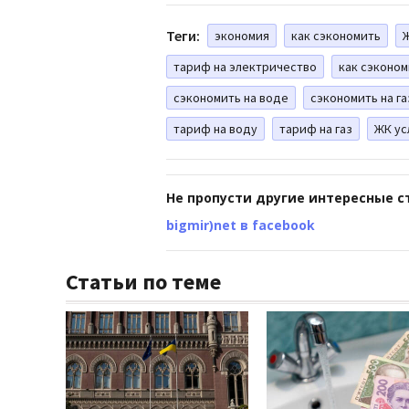
Теги:
экономия
как сэкономить
тариф на электричество
как сэконом
сэкономить на воде
сэкономить на га
тариф на воду
тариф на газ
ЖК ус
Не пропусти другие интересные с
bigmir)net в facebook
Статьи по теме