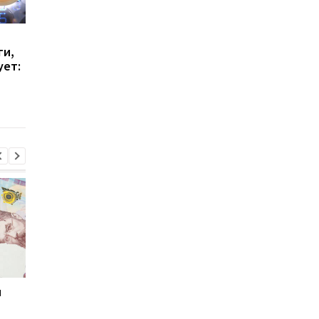
В Украине изменят
В Украине выросли
ги,
платежки за
тарифы на коммунал
ует:
коммуналку: что будет
какие услуги
по-новому
подорожали больше
всего
и
Мировые запасы
Остановка морского
топлива почти
коридора может