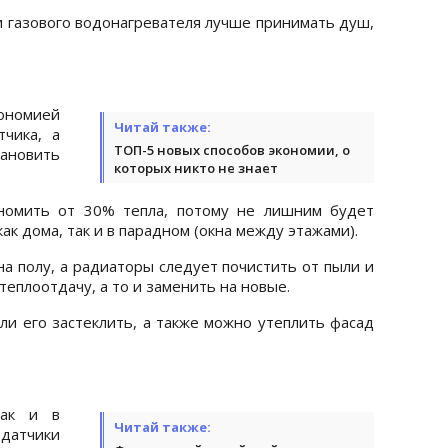
ии газового водонагревателя лучше принимать душ,
ономией
Читай также:
тчика, а
ТОП-5 новых способов экономии, о
овить
которых никто не знает
номить от 30% тепла, потому не лишним будет
ак дома, так и в парадном (окна между этажами).
на полу, а радиаторы следует почистить от пыли и
теплоотдачу, а то и заменить на новые.
ли его застеклить, а также можно утеплить фасад
так и в
Читай также:
датчики