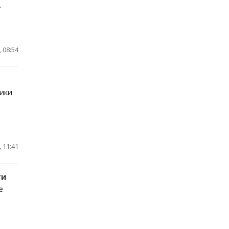
.
 08:54
ики
 11:41
ти
е