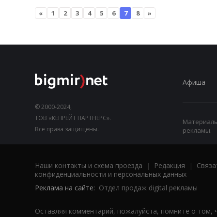
«
1
2
3
4
5
6
7
8
»
Афиша
© 2000-2024,
ТОВ «КЕПРЕЙТ ПАРТНЕРС».
Материалы,
Все права защищены.
рекламы.
Наши контакты и схема проезда
|
Редакция
|
Связа
конфиденциальности и персональных данных
Реклама на сайте:
Отдел продаж digital рекламы
Оставляя комментарий, пожалуйста, помните о том, 