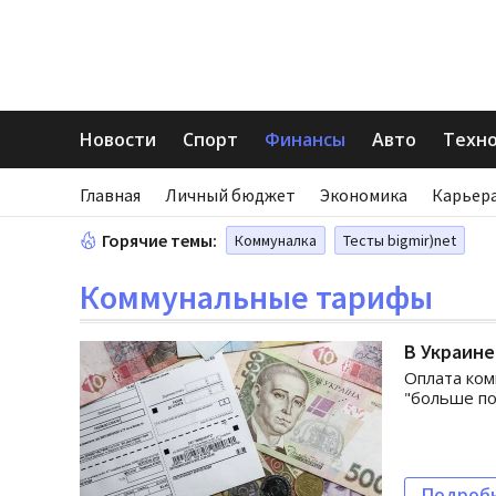
Новости
Спорт
Финансы
Авто
Техн
Главная
Личный бюджет
Экономика
Карьера
Горячие темы:
Коммуналка
Тесты bigmir)net
Коммунальные тарифы
В Украине
Оплата ком
"больше по
Подроб