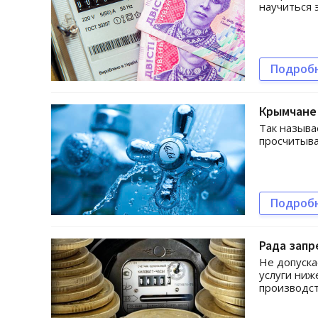
научиться 
Подроб
Крымчане 
Так называ
просчитыва
Подроб
Рада зап
Не допуска
услуги ниж
производс