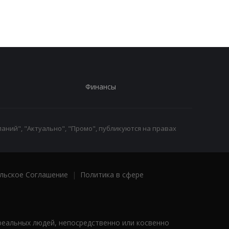
Финансы
аний", "Актуально", "Промо", публикуются на правах
льское Соглашение
|
Политика в сфере
реальных людей, непосредственно или косвенно