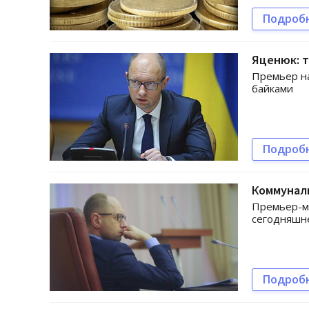
Подроб
Яценюк: т
Премьер н
байками
Подроб
Коммунал
Премьер-ми
сегодняшн
Подроб