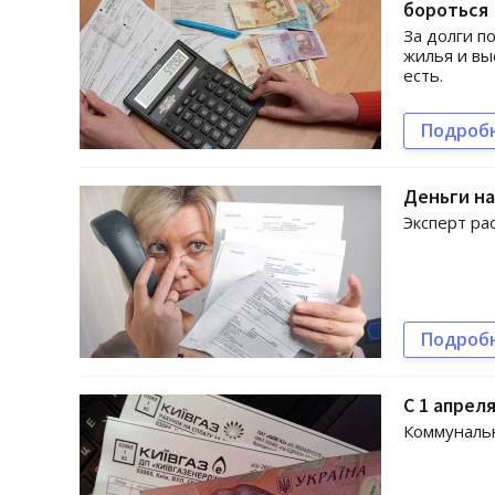
бороться
За долги п
жилья и вы
есть.
Подроб
Деньги на
Эксперт ра
Подроб
С 1 апрел
Коммунальн