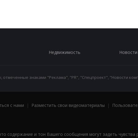
Недвижимость
Новости
 отмеченные знаками "Реклама", "PR", "Спецпроект", "Новости комп
ться с нами
|
Разместить свои видеоматериалы
|
Пользовате
что содержание и тон Вашего сообщения могут задеть чувства 