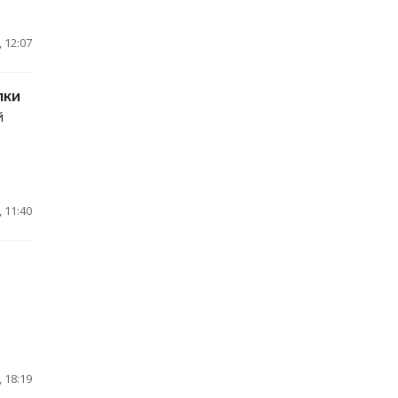
 12:07
лки
й
 11:40
 18:19