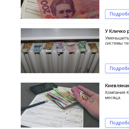
Подроб
У Кличко 
Уменьшить
системы те
Подроб
Киевляна
Компания К
месяца.
Подроб