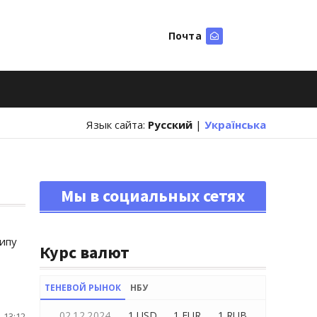
Почта
Искать
Язык сайта:
Русский
|
Українська
Мы в социальных сетях
ипу
Курс валют
ТЕНЕВОЙ РЫНОК
НБУ
02.12.2024
1 USD
1 EUR
1 RUB
 13:12