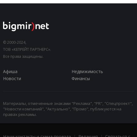
© 2000-2024,
ТОВ «КЕПРЕЙТ ПАРТНЕРС».
Все права защищены.
Афиша
Недвижимость
Новости
Финансы
Материалы, отмеченные знаками "Реклама", "PR", "Спецпроект",
"Новости компаний", "Актуально", "Промо", публикуются на
правах рекламы.
Наши контакты и схема проезда
|
Редакция
|
Связаться с