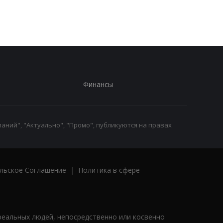
Финансы
аний", "Актуально", "Промо", публикуются на правах
льское Соглашение
|
Политика в сфере
реальных людей, непосредственно или косвенно