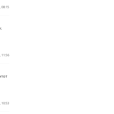
 08:15
к.
 11:56
этот
 10:53