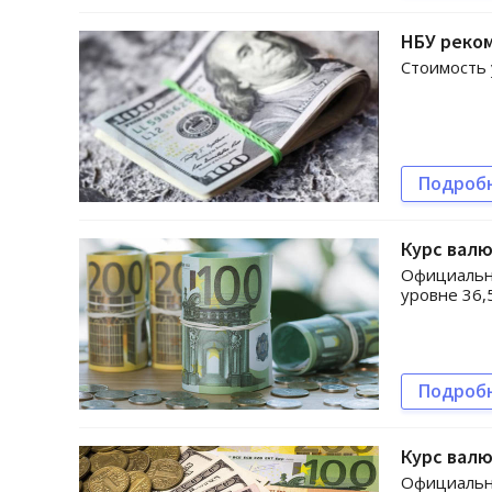
НБУ реком
Стоимость 
Подроб
Курс валю
Официальны
уровне 36,
Подроб
Курс валю
Официальны