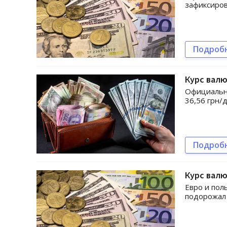
зафиксиров
Подроб
Курс валют
Официальны
36,56 грн/д
Подроб
Курс валю
Евро и пол
подорожал