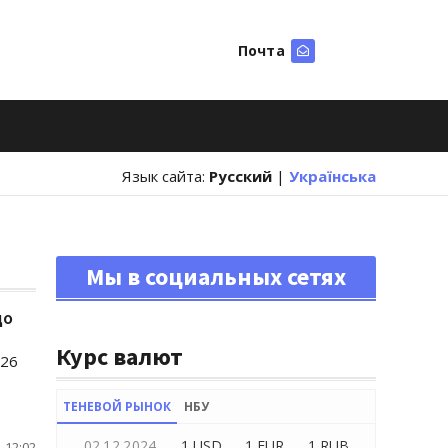
Почта
Искать
Язык сайта:
Русский
|
Українська
Мы в социальных сетях
до
Курс валют
026
ТЕНЕВОЙ РЫНОК
НБУ
02.12.2024
1 USD
1 EUR
1 RUB
 12:02