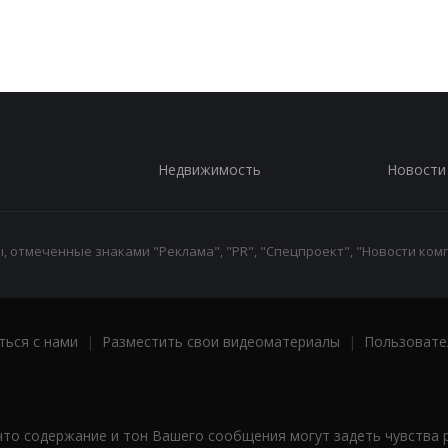
Недвижимость
Новости
 отмеченные знаками "Реклама", "PR", "Спецпроект", "Новости комп
ться с нами
|
Разместить свои видеоматериалы
|
Пользовате
что содержание и тон Вашего сообщения могут задеть чувства 