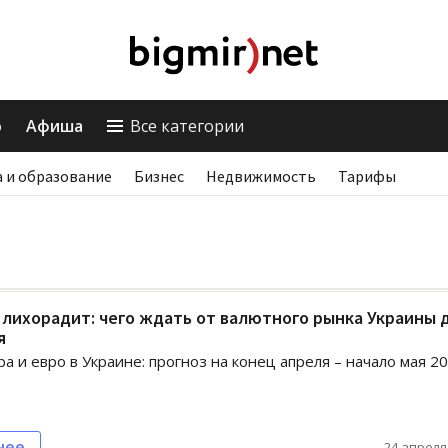
о
Афиша
Все категории
 и образование
Бизнес
Недвижимость
Тарифы
 лихорадит: чего ждать от валютного рынка Украины 
я
ра и евро в Украине: прогноз на конец апреля – начало мая 2
нее
24 апреля,