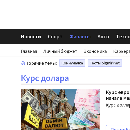
Новости
Спорт
Финансы
Авто
Техн
Главная
Личный бюджет
Экономика
Карьера
Горячие темы:
Коммуналка
Тесты bigmir)net
Курс долара
Курс евро
начала ма
Курс долла
Подроб