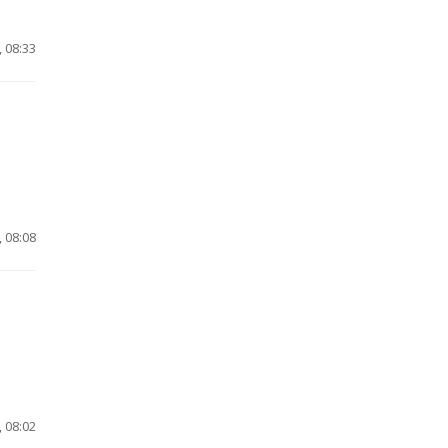
 08:33
 08:08
 08:02