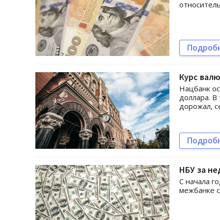
относитель
Подроб
Курс валю
Нацбанк ос
доллара. В
дорожал, с
Подроб
НБУ за не
С начала г
межбанке с