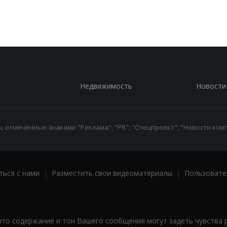
Недвижимость
Новости
 отмеченные знаками "Реклама", "PR", "Спецпроект", "Новости комп
ться с нами
|
Разместить свои видеоматериалы
|
Пользовате
что содержание и тон Вашего сообщения могут задеть чувства 