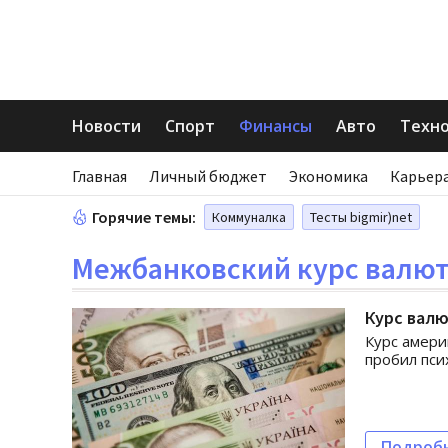
Новости
Спорт
Финансы
Авто
Техн
Главная
Личный бюджет
Экономика
Карьера
Горячие темы:
Коммуналка
Тесты bigmir)net
Межбанковский курс валю
Курс валю
Курс амери
пробил пси
Подроб