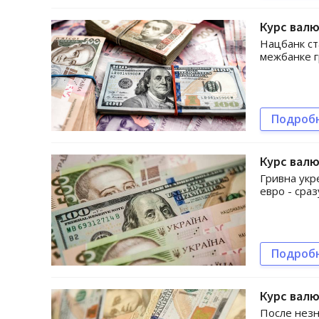
Курс валю
Нацбанк ст
межбанке г
Подроб
Курс валю
Гривна укр
евро - сраз
Подроб
Курс валю
После незн