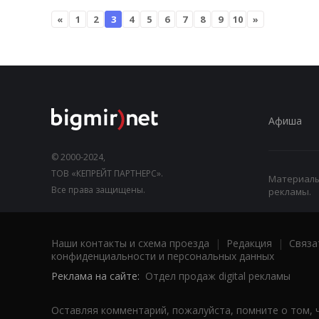
«
1
2
3
4
5
6
7
8
9
10
»
Афиша
© 2000-2024,
ТОВ «КЕПРЕЙТ ПАРТНЕРС».
Материалы,
Все права защищены.
рекламы.
Наши контакты и схема проезда
|
Редакция
|
Связа
конфиденциальности и персональных данных
Реклама на сайте:
Отдел продаж digital рекламы
Оставляя комментарий, пожалуйста, помните о том, 