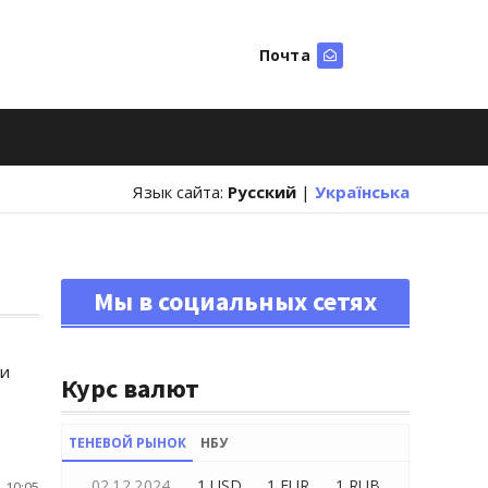
Почта
Искать
Язык сайта:
Русский
|
Українська
Мы в социальных сетях
 и
Курс валют
ТЕНЕВОЙ РЫНОК
НБУ
02.12.2024
1 USD
1 EUR
1 RUB
 10:05