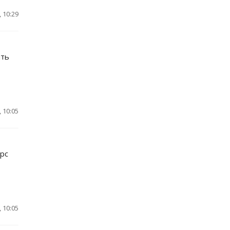
 10:29
ять
 10:05
урс
 10:05