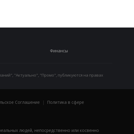
Финансы
аний", "Актуально", "Промо", публикуются на правах
льское Соглашение
|
Политика в сфере
реальных людей, непосредственно или косвенно