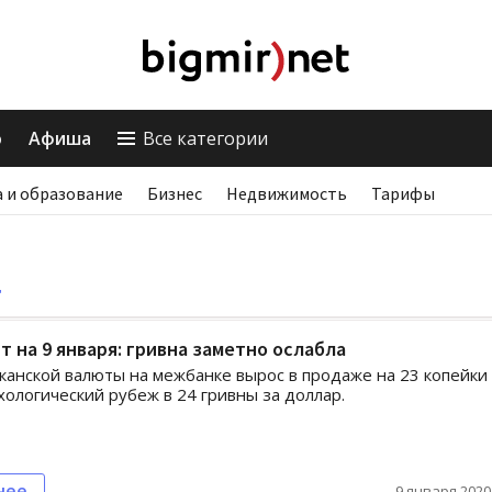
о
Афиша
Все категории
 и образование
Бизнес
Недвижимость
Тарифы
т
т на 9 января: гривна заметно ослабла
канской валюты на межбанке вырос в продаже на 23 копейки
хологический рубеж в 24 гривны за доллар.
нее
9 января 2020,