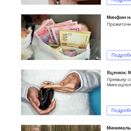
Минфин н
Прожиточны
Подроб
Яценюк: М
Премьер со
Минсоцпол
Подроб
Минимальн