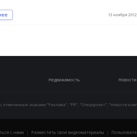
нее
13 ноября 2012,
Недвижимость
Новости
 отмеченные знаками "Реклама", "PR", "Спецпроект", "Новости комп
ться с нами
|
Разместить свои видеоматериалы
|
Пользовате