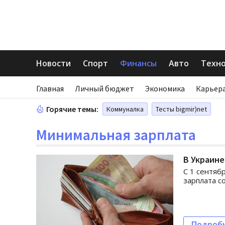
Новости
Спорт
Финансы
Авто
Техн
Главная
Личный бюджет
Экономика
Карьера
Горячие темы:
Коммуналка
Тесты bigmir)net
Минимальная зарплата
В Украине
С 1 сентяб
зарплата со
Подроб