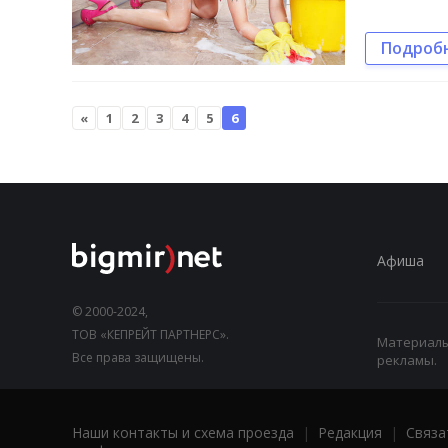
Подроб
«
1
2
3
4
5
6
Афиша
© 2000-2024,
ТОВ «КЕПРЕЙТ ПАРТНЕРС».
Материалы,
Все права защищены.
рекламы.
Наши контакты и схема проезда
|
Редакция
|
Связа