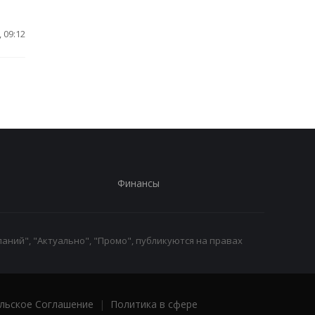
 09:12
Финансы
аний", "Актуально", "Промо", публикуются на правах
льское Соглашение
|
Политика в сфере