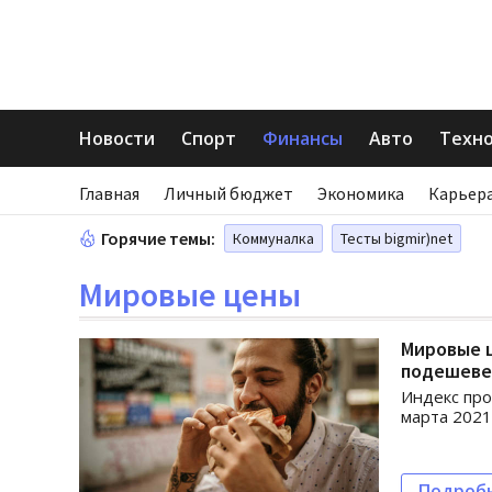
Новости
Спорт
Финансы
Авто
Техн
Главная
Личный бюджет
Экономика
Карьера
Горячие темы:
Коммуналка
Тесты bigmir)net
Мировые цены
Мировые ц
подешеве
Индекс про
марта 2021
Подроб