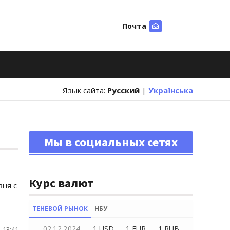
Почта
Искать
Язык сайта:
Русский
|
Українська
Мы в социальных сетях
Курс валют
вня с
ТЕНЕВОЙ РЫНОК
НБУ
02.12.2024
1 USD
1 EUR
1 RUB
 13:41