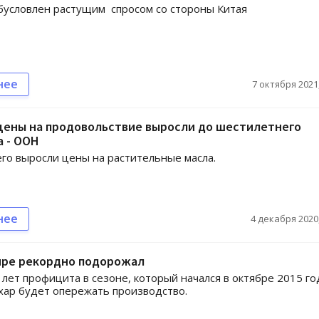
бусловлен растущим спросом со стороны Китая
нее
7 октября 2021,
цены на продовольствие выросли до шестилетнего
 - ООН
го выросли цены на растительные масла.
нее
4 декабря 2020,
мире рекордно подорожал
 лет профицита в сезоне, который начался в октябре 2015 го
ахар будет опережать производство.