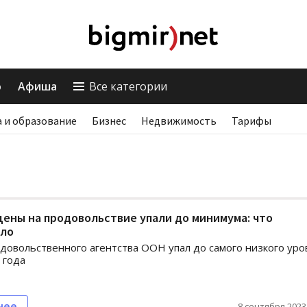
о
Афиша
Все категории
 и образование
Бизнес
Недвижимость
Тарифы
ены на продовольствие упали до минимума: что
ло
довольственного агентства ООН упал до самого низкого уро
 года
нее
8 сентября 2023,