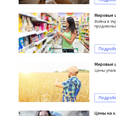
Мировые 
Война в Ук
продоволь
Подроб
Мировые 
Цены упали
Подроб
Цены на х