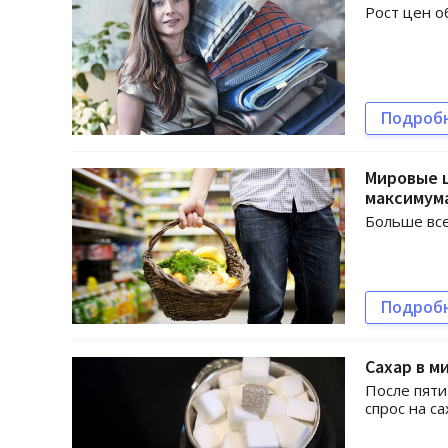
Рост цен о
Подроб
Мировые 
максимума
Больше все
Подроб
Сахар в 
После пяти
спрос на с