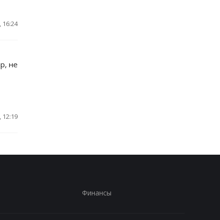
 16:24
р, не
 12:19
Финансы