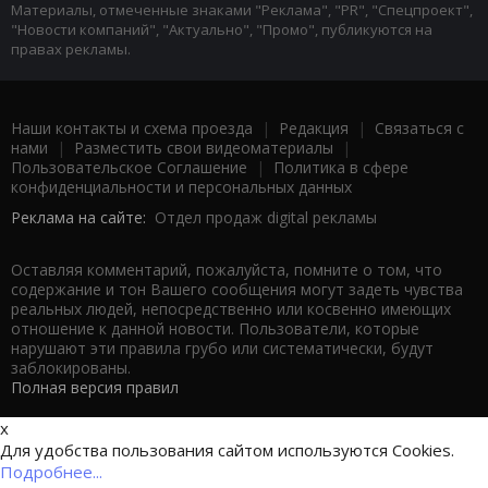
Материалы, отмеченные знаками "Реклама", "PR", "Спецпроект",
"Новости компаний", "Актуально", "Промо", публикуются на
правах рекламы.
Наши контакты и схема проезда
|
Редакция
|
Связаться с
нами
|
Разместить свои видеоматериалы
|
Пользовательское Соглашение
|
Политика в сфере
конфиденциальности и персональных данных
Реклама на сайте:
Отдел продаж digital рекламы
Оставляя комментарий, пожалуйста, помните о том, что
содержание и тон Вашего сообщения могут задеть чувства
реальных людей, непосредственно или косвенно имеющих
отношение к данной новости. Пользователи, которые
нарушают эти правила грубо или систематически, будут
заблокированы.
Полная версия правил
x
Для удобства пользования сайтом используются Cookies.
Подробнее...