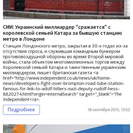
СМИ: Украинский миллиардер "сражается" с
королевской семьей Катара за бывшую станцию
метро в Лондоне
Станция Лондонского метро, закрытая в 30-х годах из-за
отсутствия спроса, и служившая командным бункером
противовоздушной обороны во время Второй мировой
войны, стала объектом многомиллионных торгов между
Королевской семьей Катара и таинственным украинским
миллиардером, пишет британская газета <a
href="http://www.independent.co.uk/news/uk/home-
news/developers-fight-over-brompton-road-tube-station-
famous-for-link-to-adolf-hitlers-nazi-deputy-rudolf-hess-
8820274.html?origin=internalSearch" target="_blank">The
Independent</a>.
Подробнее
18 сентября 2013, 13:52