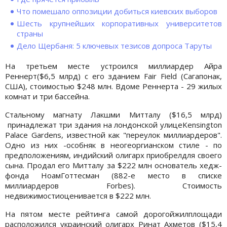
Что помешало оппозиции добиться киевских выборов
Шесть крупнейших корпоративных университетов
страны
Дело Щербаня: 5 ключевых тезисов допроса Таруты
На третьем месте устроился миллиардер Айра
Реннерт($6,5 млрд) с его зданием Fair Field (Сагапонак,
США), стоимостью $248 млн. Вдоме Реннерта - 29 жилых
комнат и три бассейна.
Стальному магнату Лакшми Митталу ($16,5 млрд)
принадлежат три здания на лондонской улицеKensington
Palace Gardens, известной как "переулок миллиардеров".
Одно из них -особняк в неогеоргианском стиле - по
предположениям, индийский олигарх приобрелдля своего
сына. Продал его Митталу за $222 млн основатель хедж-
фонда НоамГоттесман (882-е место в списке
миллиардеров Forbes). Стоимость
недвижимостиоценивается в $222 млн.
На пятом месте рейтинга самой дорогойжилплощади
расположился украинский олигарх Ринат Ахметов ($15,4