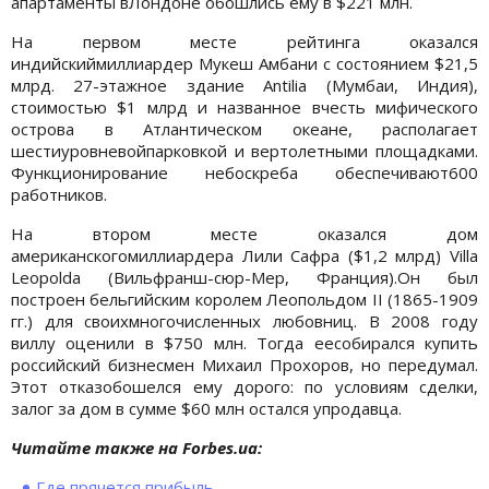
апартаменты вЛондоне обошлись ему в $221 млн.
На первом месте рейтинга оказался
индийскиймиллиардер Мукеш Амбани с состоянием $21,5
млрд. 27-этажное здание Antilia (Мумбаи, Индия),
стоимостью $1 млрд и названное вчесть мифического
острова в Атлантическом океане, располагает
шестиуровневойпарковкой и вертолетными площадками.
Функционирование небоскреба обеспечивают600
работников.
На втором месте оказался дом
американскогомиллиардера Лили Сафра ($1,2 млрд) Villa
Leopolda (Вильфранш-сюр-Мер, Франция).Он был
построен бельгийским королем Леопольдом II (1865-1909
гг.) для своихмногочисленных любовниц. В 2008 году
виллу оценили в $750 млн. Тогда еесобирался купить
российский бизнесмен Михаил Прохоров, но передумал.
Этот отказобошелся ему дорого: по условиям сделки,
залог за дом в сумме $60 млн остался упродавца.
Читайте также на Forbes.ua:
Где прячется прибыль