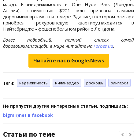
млрд). Егонедвижимость в One Hyde Park (Лондон,
Англия), стоимостью $221 млн признана самыми
дорогимиапартаменты в мире. Здание, в котором олигарх
приобрел трехуровневую квартиру,находится в
Найтсбридже - фешенебельном районе Лондона.
Более подробный, полный список самой
дорогойжилплощади в мире читайте на
Forbes.ua
.
Читайте нас в Google.News
Теги:
недвижимость
миллиардер
роскошь
олигархи
Не пропусти другие интересные статьи, подпишись:
bigmir)net в facebook
Статьи по теме