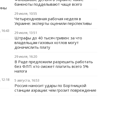
банкноты подделывают чаще всего
щины
29 июля, 10:55
Четырехдневная рабочая неделя в
Украине: эксперты оценили перспективы
 16:43
29 июля, 13:51
Штрафы до 40 тысяч гривен: за что
владельцам газовых котлов могут
доначислить плату
т
29 июля, 16:20
В Раде предложили разрешить работать
без ФЛП: кто сможет платить всего 5%
налога
 12:18
5 августа, 16:53
Россия наносит удары по Бортницкой
станции аэрации: чем грозит повреждение