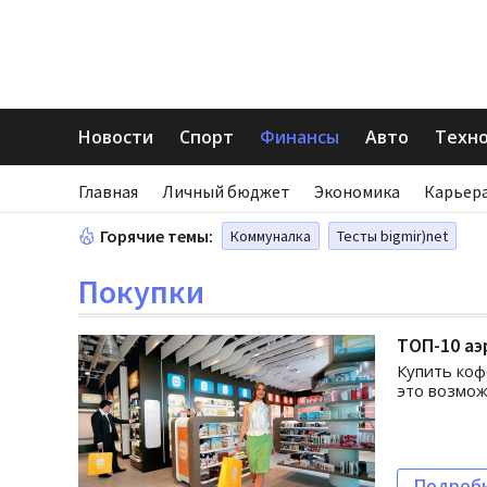
Новости
Спорт
Финансы
Авто
Техн
Главная
Личный бюджет
Экономика
Карьера
Горячие темы:
Коммуналка
Тесты bigmir)net
Покупки
ТОП-10 аэ
Купить коф
это возмож
Подроб