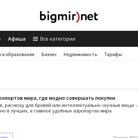
о
Афиша
Все категории
 и образование
Бизнес
Недвижимость
Тарифы
ропортов мира, где модно совершать покупки
е, расческу для бровей или интеллектуально-скучные вещи –
но в лучших, а главное удобных аэропортах мира
нее
27 июня 2012,