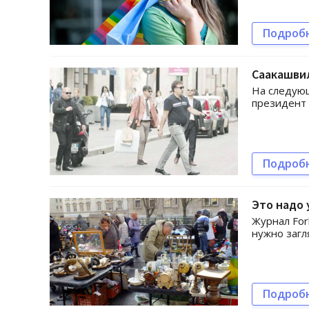
Подроб
Саакашвил
На следующ
президент 
Подроб
Это надо 
Журнал For
нужно загл
Подроб