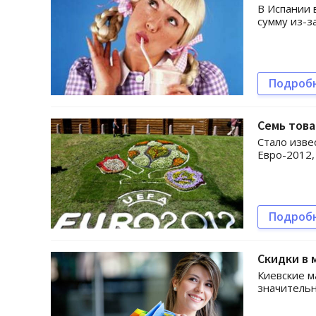
В Испании 
сумму из-з
Подроб
Семь това
Стало изве
Евро-2012,
Подроб
Скидки в
Киевские 
значительн