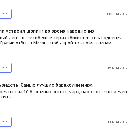
нее
1 июня 2012,
и устроил шопинг во время наводнения
ий день после гибели пятерых тбилисцев от наводнения,
Грузии отбыл в Милан, чтобы пройтись по магазинам
нее
15 мая 2012,
увидеть: Самые лучшие барахолки мира
bes назвал 10 блошиных рынков мира, на которые непремен
януть
нее
11 мая 2012,