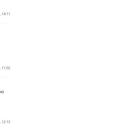
 14:11
 11:02
но
 12:13