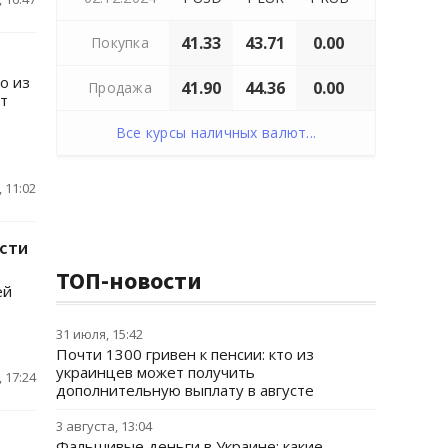
41.33
43.71
0.00
Покупка
о из
41.90
44.36
0.00
Продажа
ют
Все курсы наличных валют...
 11:02
ости
ТОП-новости
ей
31 июля, 15:42
Почти 1300 гривен к пенсии: кто из
украинцев может получить
 17:24
дополнительную выплату в августе
3 августа, 13:04
Фальшивые деньги в Украине: какие