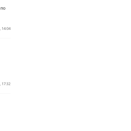
 по
 14:04
 17:32