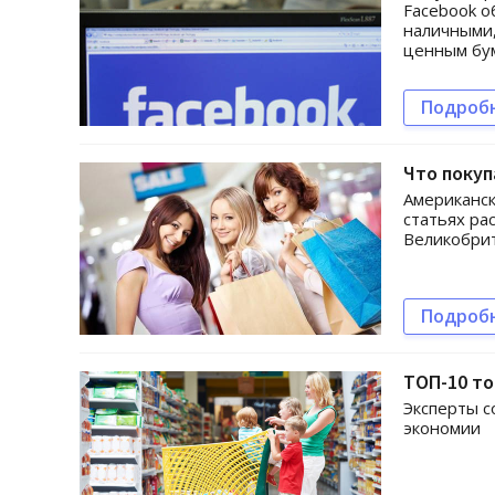
Facebook о
наличными,
ценным бу
Подроб
Что поку
Американск
статьях ра
Великобри
Подроб
ТОП-10 то
Эксперты с
экономии