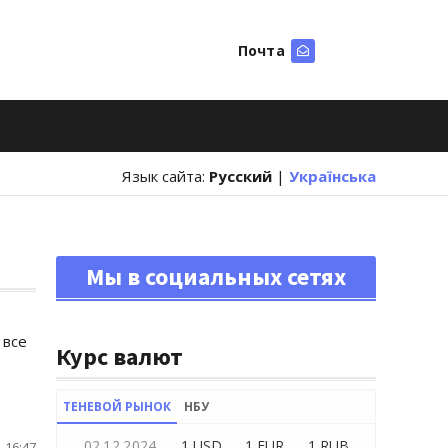
Почта
Искать
Язык сайта:
Русский
|
Українська
Мы в социальных сетях
 все
Курс валют
ТЕНЕВОЙ РЫНОК
НБУ
02.12.2024
1 USD
1 EUR
1 RUB
 16:47