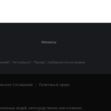
Финансы
аний", "Актуально", "Промо", публикуются на правах
льское Соглашение
|
Политика в сфере
реальных людей, непосредственно или косвенно