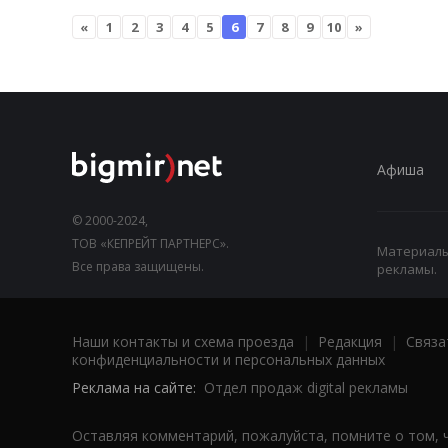
«
1
2
3
4
5
6
7
8
9
10
»
Афиша
© 2000-2024,
ТОВ «КЕПРЕЙТ ПАРТНЕРС».
Материалы,
Все права защищены.
рекламы.
Наши контакты и схема проезда
|
Редакция
|
Связа
конфиденциальности и персональных данных
Реклама на сайте:
Отдел продаж digital рекламы
Оставляя комментарий, пожалуйста, помните о том, 