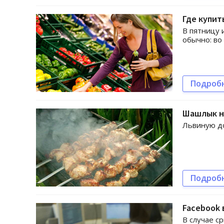
Где купит
В пятницу 
обычно: во
Подроб
Шашлык на
Львиную до
Подроб
Facebook 
В случае с