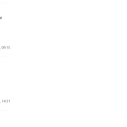
м
 09:15
 14:31