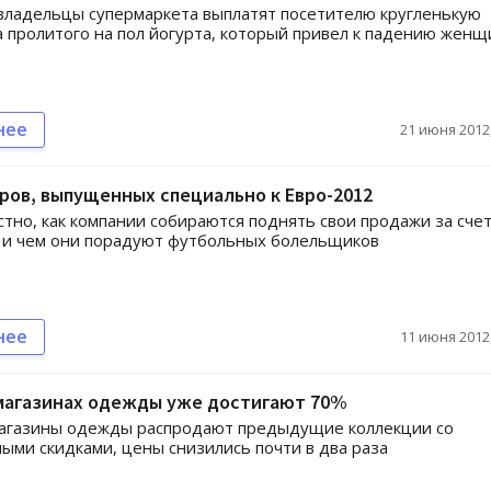
владельцы супермаркета выплатят посетителю кругленькую
а пролитого на пол йогурта, который привел к падению жен
нее
21 июня 2012,
ров, выпущенных специально к Евро-2012
стно, как компании собираются поднять свои продажи за сче
 и чем они порадуют футбольных болельщиков
нее
11 июня 2012,
 магазинах одежды уже достигают 70%
магазины одежды распродают предыдущие коллекции со
ыми скидками, цены снизились почти в два раза