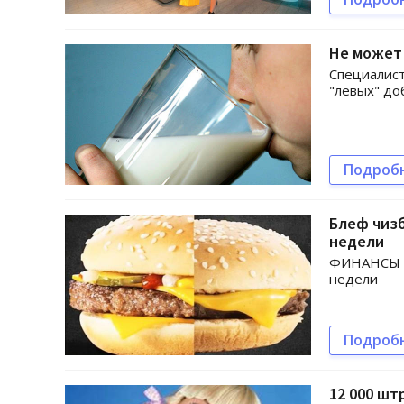
Не может
Специалист
"левых" до
Подроб
Блеф чиз
недели
ФИНАНСЫ b
недели
Подроб
12 000 шт