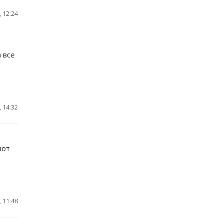
 12:24
 все
 14:32
ают
 11:48