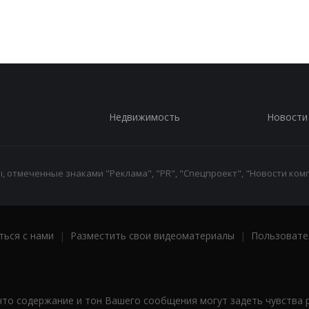
Недвижимость
Новости
 отмеченные знаками "Реклама", "PR", "Спецпроект", "Новости комп
ться с нами
|
Разместить свои видеоматериалы
|
Пользовате
что содержание и тон Вашего сообщения могут задеть чувства 