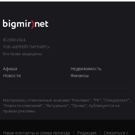
© 2000-2024,
ТОВ «КЕПРЕЙТ ПАРТНЕРС».
Все права защищены.
Афиша
Недвижимость
Новости
Финансы
Материалы, отмеченные знаками "Реклама", "PR", "Спецпроект",
"Новости компаний", "Актуально", "Промо", публикуются на
правах рекламы.
Наши контакты и схема проезда
|
Редакция
|
Связаться с