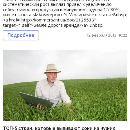
систематический рост выплат привел к увеличению
себестоимости продукции в минувшем году на 15-30%,
пишет газета <i>КоммерсантЪ-Украина</i> в статье&nbsp;
<a href="http://kommersant.ua/doc/2125538"
target="_self">Земле дорога аренда</a>.&nbsp;
Подробнее
12 февраля 2013, 10:22
ТОП-5 стран, которые выпивают соки из чужих