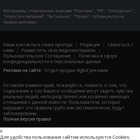
Материалы, отмеченные знаками "Реклама", "PR", "Спецпроект",
"Новости компаний", "Актуально", "Промо", публикуются на
правах рекламы.
Наши контакты и схема проезда
|
Редакция
|
Связаться с
нами
|
Разместить свои видеоматериалы
|
Пользовательское Соглашение
|
Политика в сфере
конфиденциальности и персональных данных
Реклама на сайте:
Отдел продаж digital рекламы
Оставляя комментарий, пожалуйста, помните о том, что
содержание и тон Вашего сообщения могут задеть чувства
реальных людей, непосредственно или косвенно имеющих
отношение к данной новости. Пользователи, которые
нарушают эти правила грубо или систематически, будут
заблокированы.
Полная версия правил
x
Для удобства пользования сайтом используются Cookies.