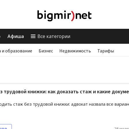
о
Афиша
Все категории
 и образование
Бизнес
Недвижимость
Тарифы
з трудовой книжки: как доказать стаж и какие докум
рдить стаж без трудовой книжки: адвокат назвала все вариа
нее
28 июля,