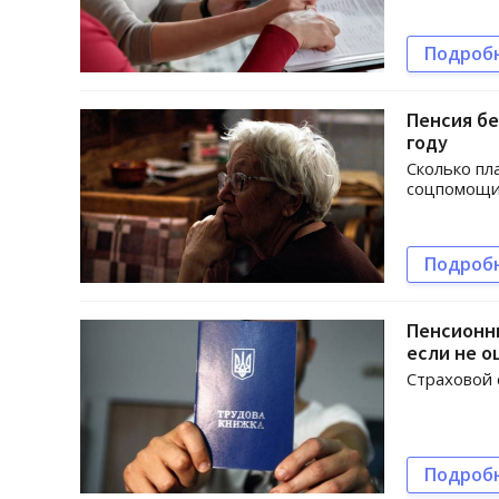
Подроб
Пенсия бе
году
Сколько пл
соцпомощ
Подроб
Пенсионны
если не 
Страховой 
Подроб