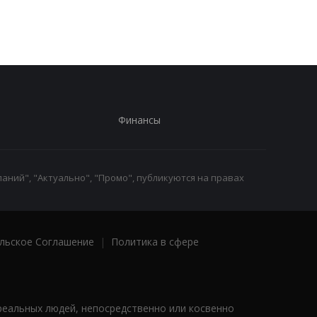
Финансы
аний", "Актуально", "Промо", публикуются на правах
льское Соглашение
|
Политика в сфере
реальных людей, непосредственно или косвенно