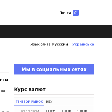
Почта
Искать
Язык сайта:
Русский
|
Українська
Мы в социальных сетях
енты
Курс валют
нты
ТЕНЕВОЙ РЫНОК
НБУ
02.12.2024
1 USD
1 EUR
1 RUB
 15:26