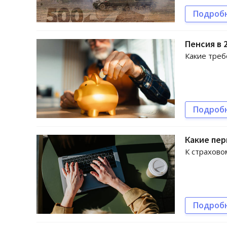
Подроб
Пенсия в 
Какие треб
Подроб
Какие пер
К страхово
Подроб