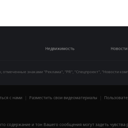
Недвижимость
Новости
 отмеченные знаками "Реклама", "PR", "Спецпроект", "Новости комп
ться с нами
|
Разместить свои видеоматериалы
|
Пользовате
что содержание и тон Вашего сообщения могут задеть чувства 