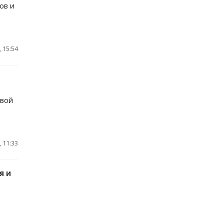
ов и
 15:54
овой
 11:33
я и