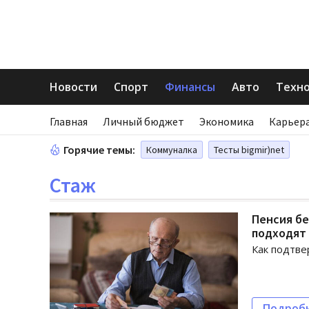
Новости
Спорт
Финансы
Авто
Техн
Главная
Личный бюджет
Экономика
Карьера
Горячие темы:
Коммуналка
Тесты bigmir)net
Стаж
Пенсия бе
подходят
Как подтве
Подроб