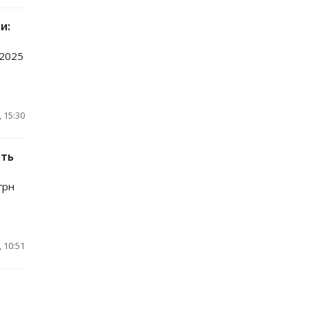
и:
 2025
 15:30
ить
грн
 10:51