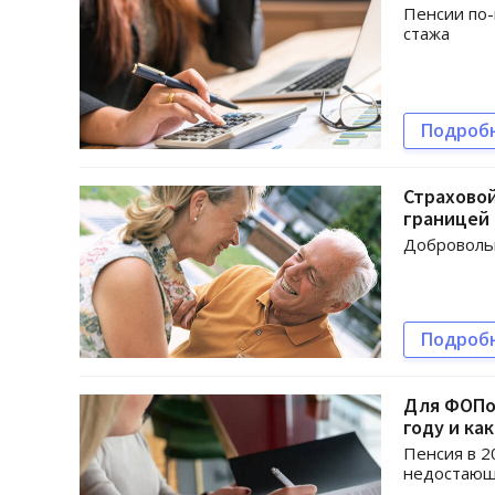
Пенсии по-
стажа
Подроб
Страховой
границей
Добровольн
Подроб
Для ФОПов
году и ка
Пенсия в 2
недостаю