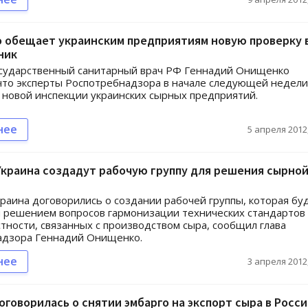
 обещает украинским предприятиям новую проверку 
ник
осударственный санитарный врач РФ Геннадий Онищенко
 что эксперты Роспотребнадзора в начале следующей недели
к новой инспекции украинских сырных предприятий.
нее
5 апреля 2012,
Украина создадут рабочую группу для решения сырно
краина договорились о создании рабочей группы, которая бу
 решением вопросов гармонизации технических стандартов
астности, связанных с производством сыра, сообщил глава
адзора Геннадий Онищенко.
нее
3 апреля 2012,
оговорилась о снятии эмбарго на экспорт сыра в Росс