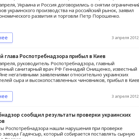
 апреля, Украина и Россия договорились о снятии ограничени
ров украинского производства на российский рынок, заявил
ономического развития и торговли Петр Порошенко.
нее
3 апреля 2012,
 глава Роспотребнадзора прибыл в Киев
 апреля, руководитель Роспотребнадзора, главный
венный санитарный врач РФ Геннадий Онищенко, известный
йне негативными заявлениями относительно украинских
елей сыра и высокопоставленных чиновников, прибыл в Киев
нее
3 апреля 2012,
бнадзор сообщил результаты проверки украинских
ов
ты Роспотребнадзора нашли нарушения при проверке
о завода Гадячсыр, который собирается поставлять сырную