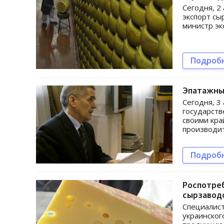
Сегодня, 2
экспорт сы
министр эк
Подроб
Эпатажный
Сегодня, 3
государст
своими кра
производит
Подроб
Роспотре
сырзавод
Специалис
украинског