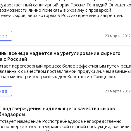
сударственный санитарный врач России Геннадий Онищенко
возможности лично приехать в Украину с проверкой
елей сыров, ввоз которых в Россию временно запрещен.
нее
23 марта 2012,
ны все еще надеется на урегулирование сырного
а с Россией
итает переговорный процесс более эффективным путем реш
связанных с качеством поставляемой продукции, чем взаимн
казал министр иностранных дел Константин Грищенко.
нее
21 марта 2012,
т подтверждения надлежащего качества сыров
бнадзором
етствует намерение Роспотребнадзора непосредственно
 к проверке качества украинской сырной продукции, заявили 