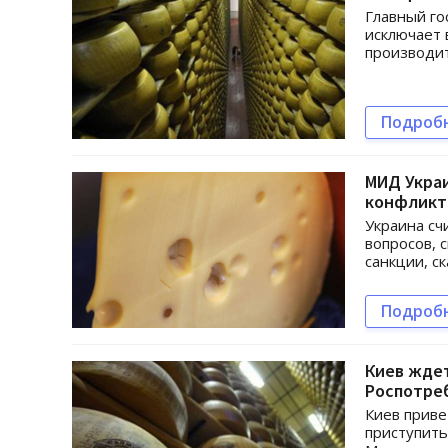
Главный го
исключает 
производит
Подроб
МИД Украи
конфликт
Украина сч
вопросов, 
санкции, с
Подроб
Киев жде
Роспотре
Киев прив
приступить