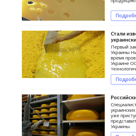
продукцию 
Подроб
Стали изв
украинск
Первый зам
Украины Ни
время пров
Украине ОО
технологич
Подроб
Российски
Специалист
украинских
уже присту
представит
Украины.