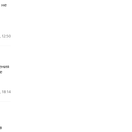
 не
 12:50
ения
ые
 18:14
в