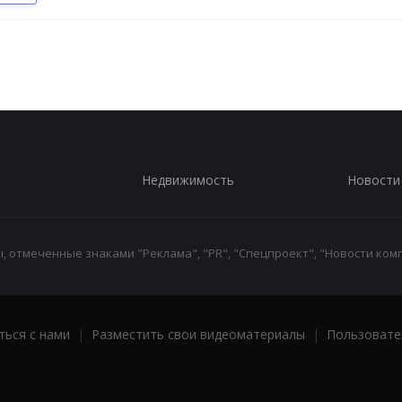
Недвижимость
Новости
 отмеченные знаками "Реклама", "PR", "Спецпроект", "Новости комп
ться с нами
|
Разместить свои видеоматериалы
|
Пользовате