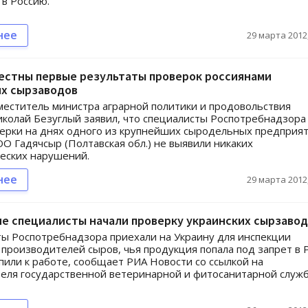
в Россию.
нее
29 марта 2012,
естны первые результаты проверок россиянами
их сырзаводов
еститель министра аграрной политики и продовольствия
колай Безуглый заявил, что специалисты Роспотребнадзора
ерки на днях одного из крупнейших сыродельных предприят
О Гадячсыр (Полтавская обл.) не выявили никаких
еских нарушений.
нее
29 марта 2012,
е специалисты начали проверку украинских сырзаво
ы Роспотребнадзора приехали на Украину для инспекции
 производителей сыров, чья продукция попала под запрет в 
пили к работе, сообщает РИА Новости со ссылкой на
еля государственной ветеринарной и фитосанитарной служ