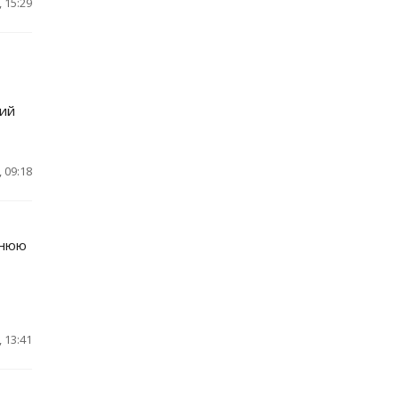
 15:29
кий
 09:18
днюю
 13:41