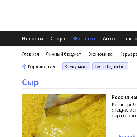
Новости
Спорт
Финансы
Авто
Техн
Главная
Личный бюджет
Экономика
Карьера
Горячие темы:
Коммуналка
Тесты bigmir)net
Сыр
Россия на
Роспотребн
специалист
сыр на рос
Подроб