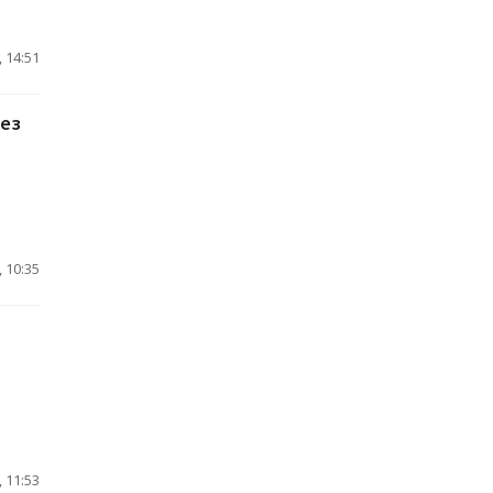
 14:51
рез
 10:35
 11:53