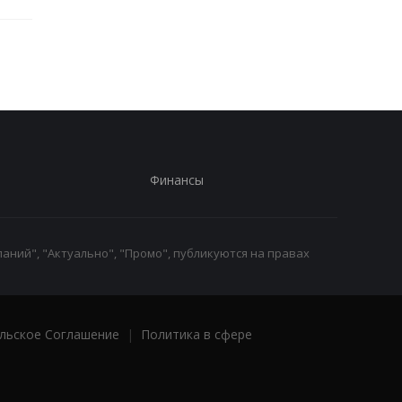
Финансы
аний", "Актуально", "Промо", публикуются на правах
льское Соглашение
|
Политика в сфере