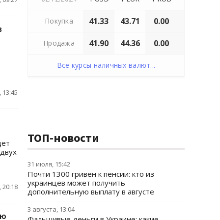
41.33
43.71
0.00
Покупка
в
41.90
44.36
0.00
Продажа
Все курсы наличных валют...
 13:45
й
ТОП-новости
дет
 двух
31 июля, 15:42
Почти 1300 гривен к пенсии: кто из
украинцев может получить
 20:18
дополнительную выплату в августе
3 августа, 13:04
ию
Фальшивые деньги в Украине: какие