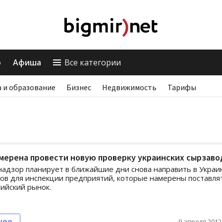
о
Афиша
Все категории
 и образование
Бизнес
Недвижимость
Тарифы
мерена провести новую проверку украинских сырзаво
адзор планирует в ближайшие дни снова направить в Украи
ов для инспекции предприятий, которые намерены поставля
сийский рынок.
нее
9 апреля 2012,