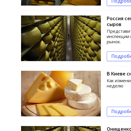
Подроб
Россия се
сыров
Представит
инспекции 
рынок.
Подроб
В Киеве с
Как измени
неделю
Подроб
Онищенко