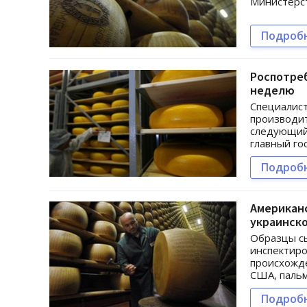
Министерст
Подроб
Роспотреб
неделю
Специалист
производит
следующий 
главный го
Подроб
Американ
украинско
Образцы с
инспектиро
происхожд
США, пальм
Подроб