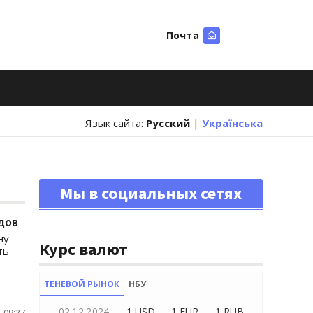
Почта
Искать
Язык сайта:
Русский
|
Українська
Мы в социальных сетях
дов
ну
Курс валют
ть
ТЕНЕВОЙ РЫНОК
НБУ
02.12.2024
1 USD
1 EUR
1 RUB
 09:27