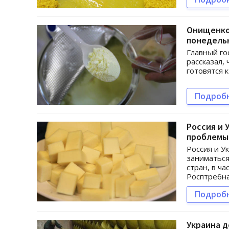
Онищенко
понедель
Главный г
рассказал,
готовятся 
Подроб
Россия и 
проблемы
Россия и У
заниматься
стран, в ч
Росптребн
Подроб
Украина д