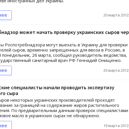
ве иностранных дел Украины.
нее
20 марта 2012,
надзор может начать проверку украинских сыров че
ы Роспотребнадзора могут выехать в Украину для проверки
елей сыров, временно запрещенных для ввоза в Россию, в
понедельник, 26 марта, сообщил руководитель ведомства,
сударственный санитарный врач РФ Геннадий Онищенко.
нее
20 марта 2012,
ские специалисты начали проводить экспертизу
го сыра
ыров некоторых украинских производителей проходят
вание за границей на содержание жиров растительного
ения. По предварительным данным проверок специалистами
овое масло в украинских сырах не обнаружено.
нее
19 марта 2012,