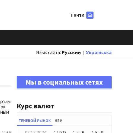
Почта
Искать
Язык сайта:
Русский
|
Українська
Мы в социальных сетях
ертам
Курс валют
нок
рный
ТЕНЕВОЙ РЫНОК
НБУ
02.12.2024
1 USD
1 EUR
1 RUB
 11:58