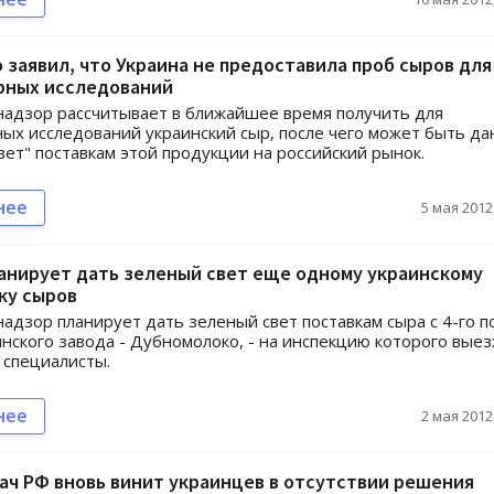
заявил, что Украина не предоставила проб сыров для
рных исследований
адзор рассчитывает в ближайшее время получить для
ых исследований украинский сыр, после чего может быть да
вет" поставкам этой продукции на российский рынок.
нее
5 мая 2012,
анирует дать зеленый свет еще одному украинскому
ку сыров
адзор планирует дать зеленый свет поставкам сыра с 4-го п
инского завода - Дубномолоко, - на инспекцию которого вые
 специалисты.
нее
2 мая 2012,
ач РФ вновь винит украинцев в отсутствии решения