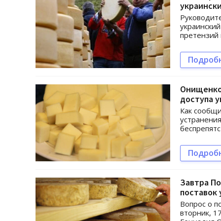
украинск
Руководит
украинский
претензий 
Подроб
Онищенко
доступа у
Как сообщи
устранения
беспрепятс
Подроб
Завтра По
поставок 
Вопрос о п
вторник, 1