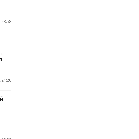
 23:58
 с
я
 21:20
ий