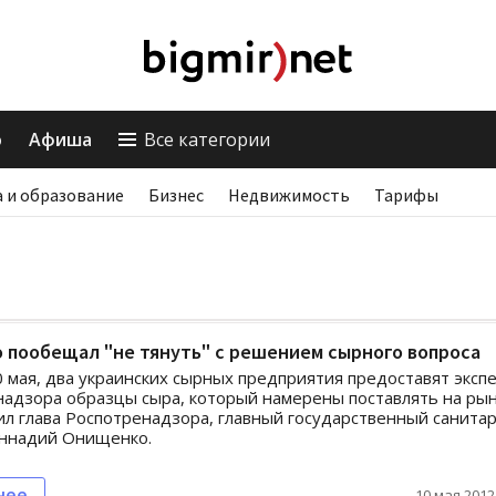
о
Афиша
Все категории
 и образование
Бизнес
Недвижимость
Тарифы
 пообещал "не тянуть" с решением сырного вопроса
0 мая, два украинских сырных предприятия предоставят эксп
адзора образцы сыра, который намерены поставлять на ры
л глава Роспотренадзора, главный государственный санита
еннадий Онищенко.
нее
10 мая 2012,