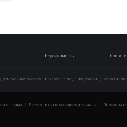
Недвижимость
Новости
 отмеченные знаками "Реклама", "PR", "Спецпроект", "Новости комп
ться с нами
|
Разместить свои видеоматериалы
|
Пользовате