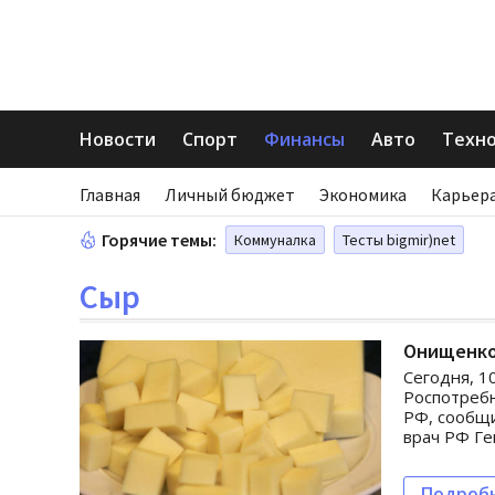
Новости
Спорт
Финансы
Авто
Техн
Главная
Личный бюджет
Экономика
Карьера
Горячие темы:
Коммуналка
Тесты bigmir)net
Сыр
Онищенко
Сегодня, 1
Роспотребн
РФ, сообщи
врач РФ Г
Подроб