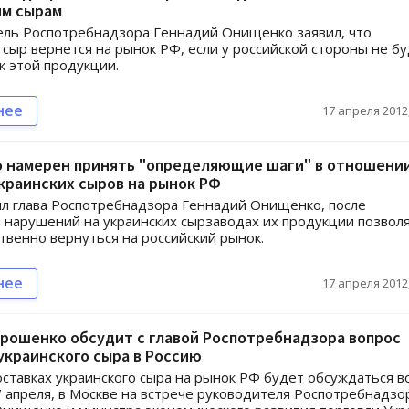
им сырам
ель Роспотребнадзора Геннадий Онищенко заявил, что
 сыр вернется на рынок РФ, если у российской стороны не б
к этой продукции.
нее
17 апреля 2012,
 намерен принять "определяющие шаги" в отношени
краинских сыров на рынок РФ
л глава Роспотребнадзора Геннадий Онищенко, после
 нарушений на украинских сырзаводах их продукции позвол
твенно вернуться на российский рынок.
нее
17 апреля 2012,
рошенко обсудит с главой Роспотребнадзора вопрос
украинского сыра в Россию
оставках украинского сыра на рынок РФ будет обсуждаться в
7 апреля, в Москве на встрече руководителя Роспотребнадзо