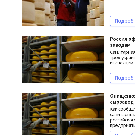
Подроб
Россия о
заводам
Санитарная
трех украи
инспекции.
Подроб
Онищенко
сырзавод
Как сообщи
санитарный
российског
предприяти