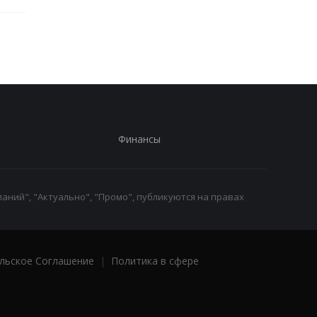
Финансы
аний", "Актуально", "Промо", публикуются на правах
льское Соглашение
|
Политика в сфере