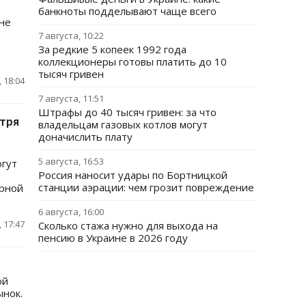
банкноты подделывают чаще всего
ине
7 августа, 10:22
За редкие 5 копеек 1992 года
коллекционеры готовы платить до 10
тысяч гривен
 18:04
7 августа, 11:51
Штрафы до 40 тысяч гривен: за что
отря
владельцам газовых котлов могут
доначислить плату
5 августа, 16:53
огут
Россия наносит удары по Бортницкой
станции аэрации: чем грозит повреждение
арной
6 августа, 16:00
 17:47
Сколько стажа нужно для выхода на
пенсию в Украине в 2026 году
ой
ынок.