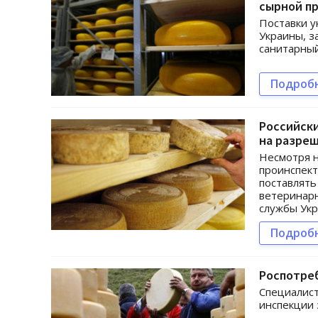
сырной п
Поставки у
Украины, з
санитарны
Подроб
Российски
на разре
Несмотря 
проинспект
поставлять
ветеринар
службы Укр
Подроб
Роспотре
Специалист
инспекции 