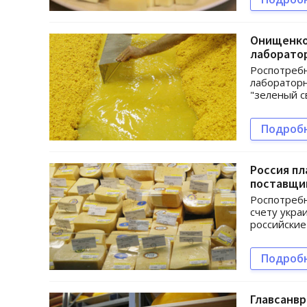
Онищенко 
лаборато
Роспотребн
лабораторн
"зеленый с
Подроб
Россия пл
поставщи
Роспотребн
счету укра
российские
Подроб
Главсанвр