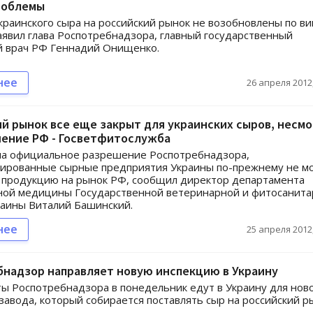
роблемы
краинского сыра на российский рынок не возобновлены по в
аявил глава Роспотребнадзора, главный государственный
й врач РФ Геннадий Онищенко.
нее
26 апреля 2012,
й рынок все еще закрыт для украинских сыров, несм
шение РФ - Госветфитослужба
на официальное разрешение Роспотребнадзора,
ированные сырные предприятия Украины по-прежнему не м
 продукцию на рынок РФ, сообщил директор департамента
ной медицины Государственной ветеринарной и фитосанит
аины Виталий Башинский.
нее
25 апреля 2012,
бнадзор направляет новую инспекцию в Украину
ы Роспотребнадзора в понедельник едут в Украину для нов
завода, который собирается поставлять сыр на российский р