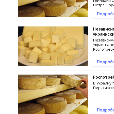
Геннадия О
Петра Пор
Подроб
Независим
украински
Независима
Украины не
Роспотребн
Подроб
Роспотреб
В Украину 
Пирятинско
Подроб