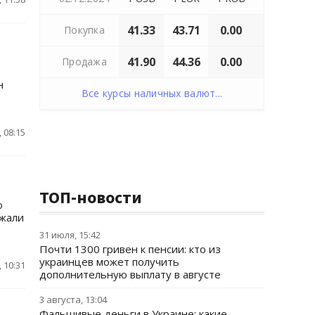
41.33
43.71
0.00
Покупка
41.90
44.36
0.00
Продажа
н
Все курсы наличных валют...
 08:15
ТОП-новости
о
зжали
31 июля, 15:42
Почти 1300 гривен к пенсии: кто из
украинцев может получить
 10:31
дополнительную выплату в августе
3 августа, 13:04
Фальшивые деньги в Украине: какие