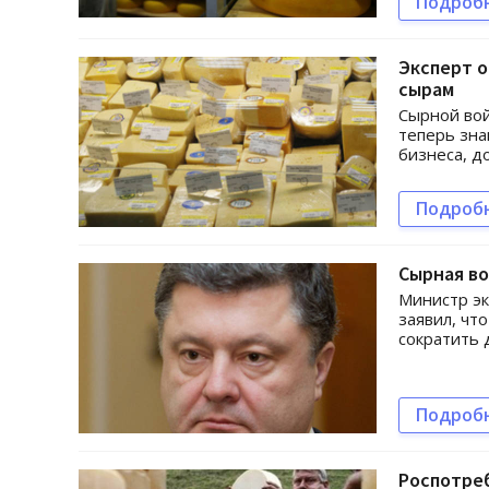
Подроб
Эксперт о
сырам
Сырной вой
теперь зна
бизнеса, д
Подроб
Сырная во
Министр эк
заявил, чт
сократить 
Подроб
Роспотреб