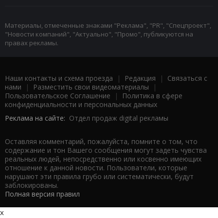
Материалы, отмеченные знаками "Реклама", "PR", "Спецпроект",
"Новости компаний", "Актуально", "Промо", публикуются на
правах рекламы.
Наши контакты и схема проезда
|
Редакция
|
Связаться с
нами
|
Разместить свои видеоматериалы
|
Пользовательское Соглашение
|
Политика в сфере
конфиденциальности и персональных данных
Реклама на сайте:
Отдел продаж digital рекламы
Оставляя комментарий, пожалуйста, помните о том, что
содержание и тон Вашего сообщения могут задеть чувства
реальных людей, непосредственно или косвенно имеющих
отношение к данной новости. Пользователи, которые
нарушают эти правила грубо или систематически, будут
заблокированы.
Полная версия правил
x