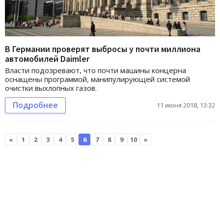
В Германии проверят выбросы у почти миллиона
автомобилей Daimler
Власти подозревают, что почти машины концерна
оснащены программой, манипулирующей системой
очистки выхлопных газов.
Подробнее
11 июня 2018, 13:32
«
1
2
3
4
5
6
7
8
9
10
»