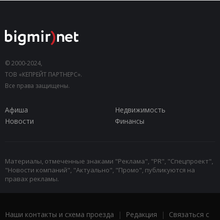
© 2000-2024,
ТОВ «КЕПРЕЙТ ПАРТНЕРС».
Все права защищены.
Афиша
Недвижимость
Новости
Финансы
Материалы, отмеченные знаками "Реклама", "PR", "Спецпроект",
"Новости компаний", "Актуально", "Промо", публикуются на
правах рекламы.
Наши контакты и схема проезда
|
Редакция
|
Связаться с