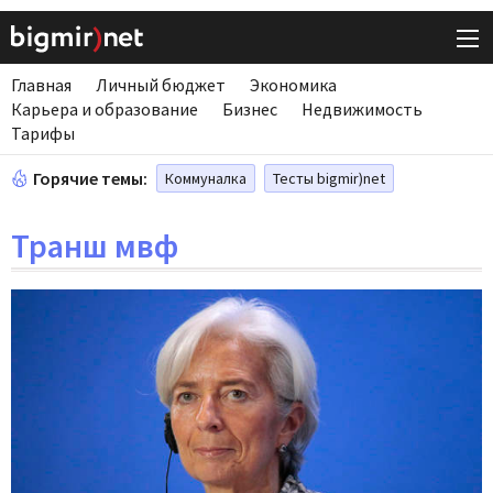
Главная
Личный бюджет
Экономика
Карьера и образование
Бизнес
Недвижимость
Тарифы
Горячие темы:
Коммуналка
Тесты bigmir)net
Транш мвф