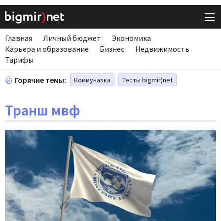
Главная
Личный бюджет
Экономика
Карьера и образование
Бизнес
Недвижимость
Тарифы
Горячие темы:
Коммуналка
Тесты bigmir)net
Транш мвф