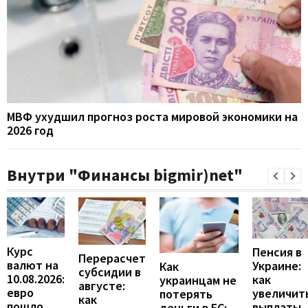
МВФ ухудшил прогноз роста мировой экономики на
2026 год
Внутри "Финансы bigmir)net"
Курс
Пенсия в
Перерасчет
валют на
Украине:
Как
субсидии в
10.08.2026:
как
украинцам не
августе:
евро
увеличит
потерять
как
пошло
выплаты,
деньги в ЕС: