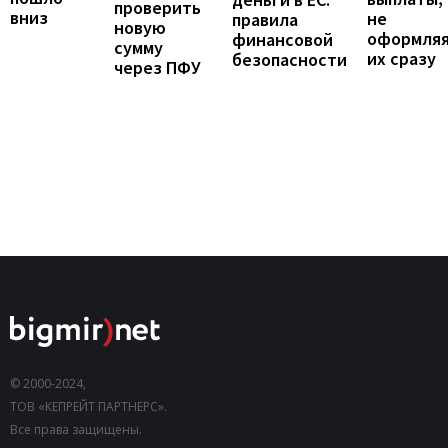
проверить
вниз
не
правила
новую
оформля
финансовой
сумму
их сразу
безопасности
через ПФУ
© 2000-2024,
ТОВ «КЕПРЕЙТ ПАРТНЕРС».
Все права защищены.