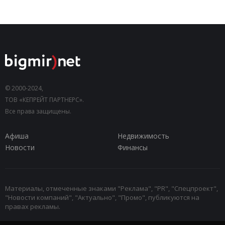
© 2000-2024,
ТОВ «КЕПРЕЙТ ПАРТНЕРС».
Все права защищены.
Афиша
Недвижимость
Новости
Финансы
Материалы, отмеченные знаками "Реклама", "PR", "Спецпроект",
"Новости компаний", "Актуально", "Промо", публикуются на
правах рекламы.