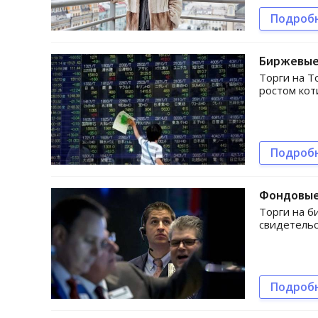
Подроб
Биржевые 
Торги на Т
ростом кот
Подроб
Фондовые
Торги на б
свидетель
Подроб