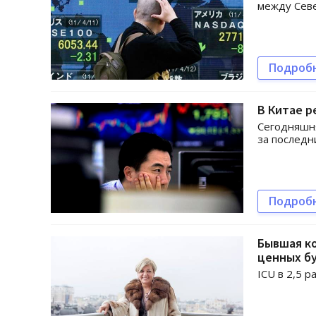
между Сев
Подроб
В Китае 
Сегодняшня
за последн
Подроб
Бывшая ко
ценных б
ICU в 2,5 