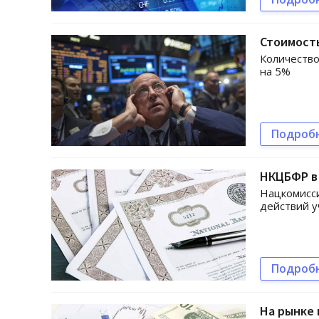
Стоимост
Количество
на 5%
Подроб
НКЦБФР в 
Нацкомисси
действий у
Подроб
На рынке