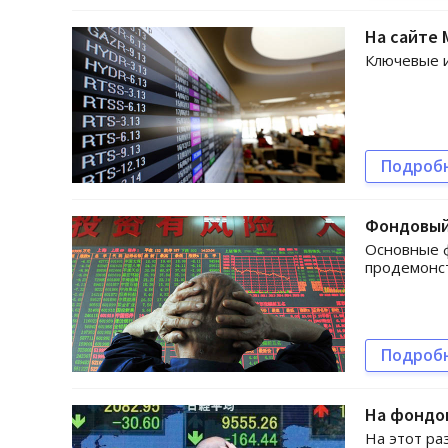
На сайте
Ключевые 
Подроб
Фондовый
Основные ф
продемонст
Подроб
На фондов
На этот ра