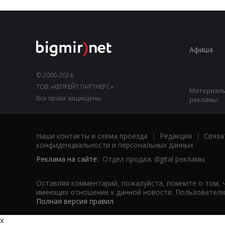
Афиша
© 2000-2024,
ТОВ «КЕПРЕЙТ ПАРТНЕРС».
Материалы,
Все права защищены.
рекламы.
Наши контакты и схема проезда
|
Редакция
|
Связа
конфиденциальности и персональных данных
Реклама на сайте:
Отдел продаж digital рекламы
Оставляя комментарий, пожалуйста, помните о том, 
имеющих отношение к данной новости. Пользователи,
Полная версия правил
x