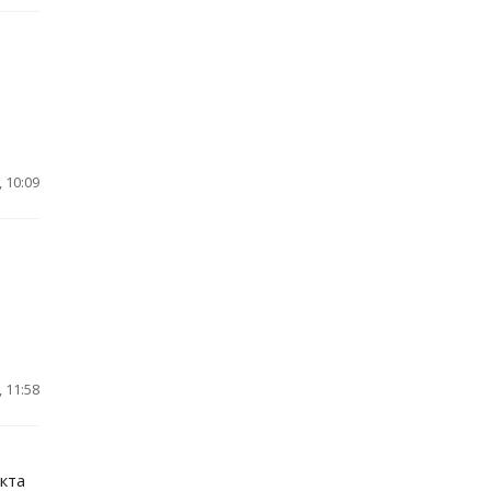
 10:09
 11:58
кта