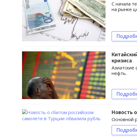
С начала т
на рынке ц
Подроб
Китайски
кризиса
Азиатские 
нефть.
Подроб
Новость о
Основной р
Подроб