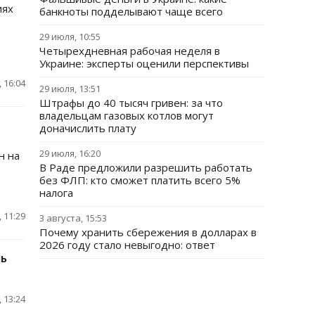
иях
банкноты подделывают чаще всего
29 июля, 10:55
Четырехдневная рабочая неделя в
Украине: эксперты оценили перспективы
 16:04
29 июля, 13:51
Штрафы до 40 тысяч гривен: за что
владельцам газовых котлов могут
доначислить плату
29 июля, 16:20
н на
В Раде предложили разрешить работать
без ФЛП: кто сможет платить всего 5%
налога
 11:29
3 августа, 15:53
Почему хранить сбережения в долларах в
2026 году стало невыгодно: ответ
ль
 13:24