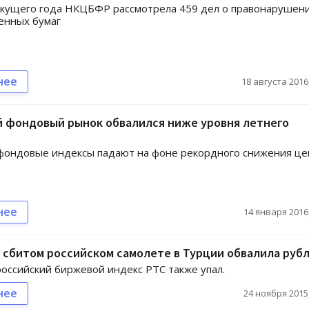
екущего года НКЦБФР рассмотрела 459 дел о правонарушен
енных бумаг
нее
18 августа 2016,
й фондовый рынок обвалился ниже уровня летнего
фондовые индексы падают на фоне рекордного снижения це
нее
14 января 2016,
 сбитом российском самолете в Турции обвалила руб
оссийский биржевой индекс РТС также упал.
нее
24 ноября 2015,