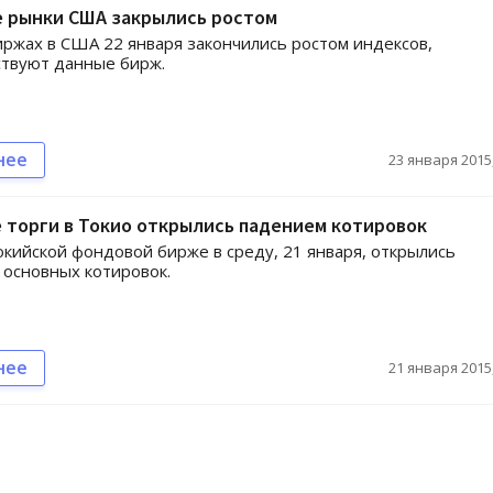
 рынки США закрылись ростом
иржах в США 22 января закончились ростом индексов,
ствуют данные бирж.
нее
23 января 2015,
 торги в Токио открылись падением котировок
окийской фондовой бирже в среду, 21 января, открылись
основных котировок.
нее
21 января 2015,