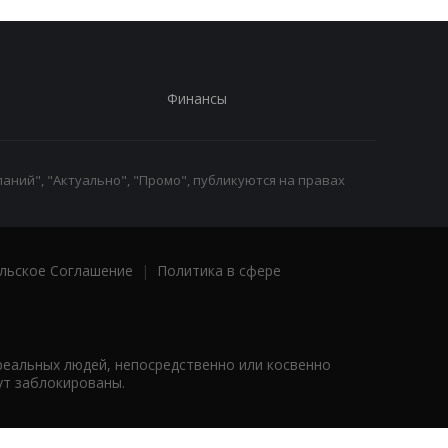
Финансы
аний", "Актуально", "Промо", публикуются на правах
льское Соглашение
|
Политика в сфере
реальных людей, непосредственно или косвенно
ут заблокированы.