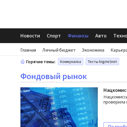
Новости
Спорт
Финансы
Авто
Техн
Главная
Личный бюджет
Экономика
Карьера
Горячие темы:
Коммуналка
Тесты bigmir)net
Фондовый рынок
Нацкомисс
Нацкомисси
проверила 
Подроб