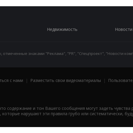
Недвижимость
Новости
 отмеченные знаками "Реклама", "PR", "Спецпроект", "Новости комп
ться с нами
|
Разместить свои видеоматериалы
|
Пользовате
что содержание и тон Вашего сообщения могут задеть чувства 
 которые нарушают эти правила грубо или систематически, буд