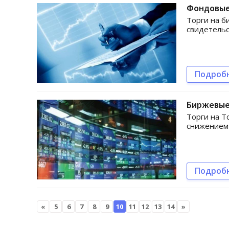
Фондовые
Торги на б
свидетель
Подроб
Биржевые
Торги на Т
снижением 
Подроб
«
5
6
7
8
9
10
11
12
13
14
»