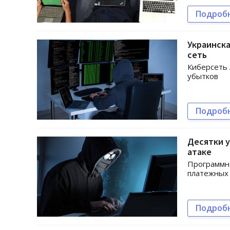
Подроб
Украинск
сеть
Киберсеть 
убытков
Подроб
Десятки у
атаке
Программна
платежных 
Подроб