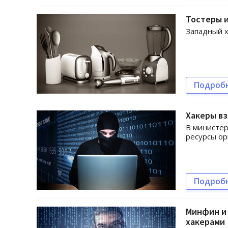
Тостеры 
Западный х
Подроб
Хакеры в
В министер
ресурсы ор
Подроб
Минфин и 
хакерами