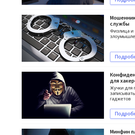
Мошенник
службы
Физлица и 
злоумышлен
Подроб
Конфиден
для хакер
Жучки для 
записывать
гаджетов
Подроб
Минфин п