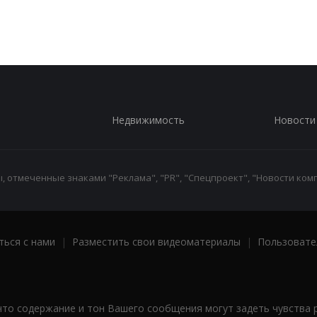
Недвижимость
Новости
 отмеченные знаками "Реклама", "PR", "Спецпроект", "Новости комп
ться с нами
|
Разместить свои видеоматериалы
|
Пользовате
что содержание и тон Вашего сообщения могут задеть чувства 