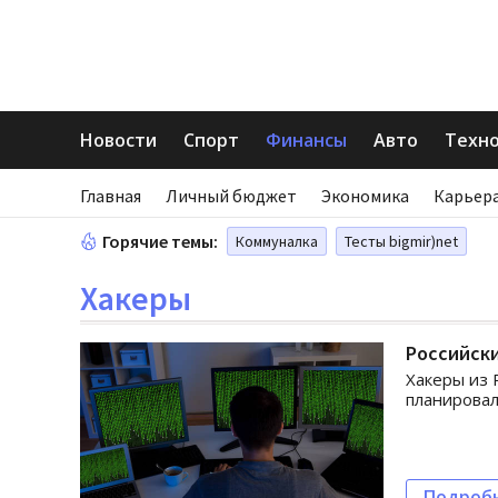
Новости
Спорт
Финансы
Авто
Техн
Главная
Личный бюджет
Экономика
Карьера
Горячие темы:
Коммуналка
Тесты bigmir)net
Хакеры
Российски
Хакеры из 
планировал
Подроб