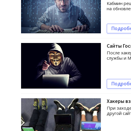
Кабмин реш
на обновле
Подроб
Сайты Гос
После хаке
службы и М
Подроб
Хакеры вз
При заходе
другой сай