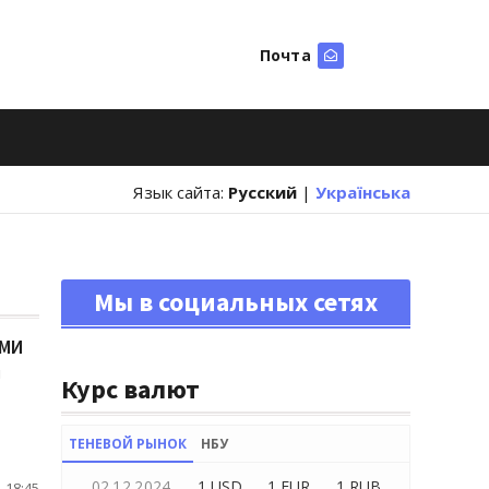
Почта
Искать
Язык сайта:
Русский
|
Українська
Мы в социальных сетях
СМИ
и
Курс валют
ТЕНЕВОЙ РЫНОК
НБУ
02.12.2024
1 USD
1 EUR
1 RUB
 18:45