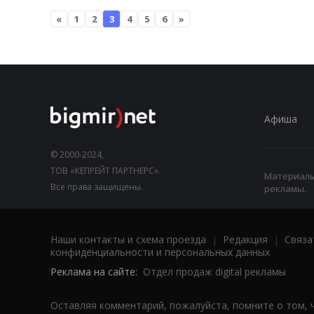
«
1
2
3
4
5
6
»
Афиша
© 2000-2024,
ТОВ «КЕПРЕЙТ ПАРТНЕРС».
Материалы,
Все права защищены.
рекламы.
Наши контакты и схема проезда
|
Редакция
|
Связа
конфиденциальности и персональных данных
Реклама на сайте:
Отдел продаж digital рекламы
Оставляя комментарий, пожалуйста, помните о том, 