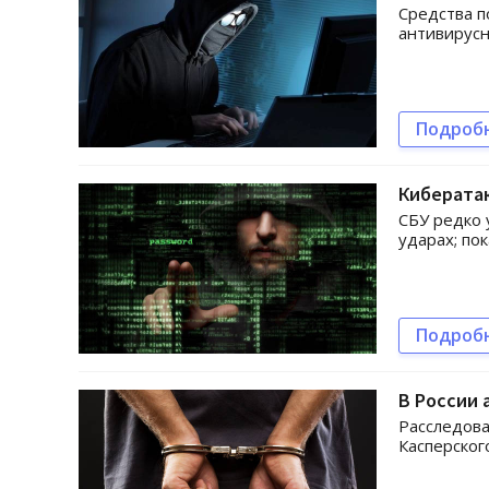
Средства п
антивирусн
Подроб
Кибератак
СБУ редко 
ударах; по
Подроб
В России
Расследова
Касперског