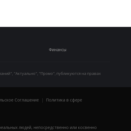
Финансы
аний", "Актуально", "Промо", публикуются на правах
льское Соглашение
|
Политика в сфере
реальных людей, непосредственно или косвенно