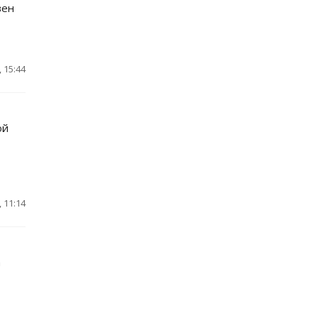
вен
 15:44
ой
 11:14
а