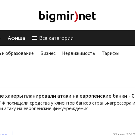
о
Афиша
Все категории
 и образование
Бизнес
Недвижимость
Тарифы
е хакеры планировали атаки на европейские банки - 
РФ похищали средства у клиентов банков страны-агрессора 
и атаку на европейские финучреждения
нее
22 мая 2017,