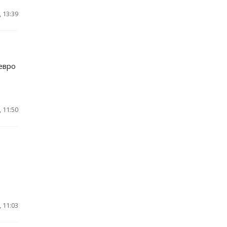
 13:39
евро
 11:50
 11:03