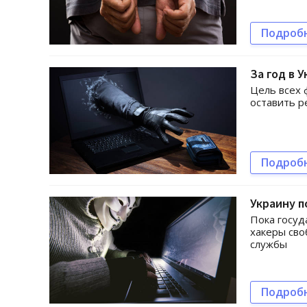
Подроб
За год в 
Цель всех 
оставить р
Подроб
Украину п
Пока госуд
хакеры сво
службы
Подроб