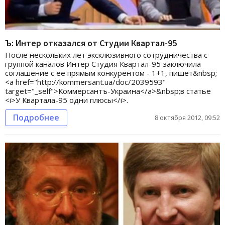
Ъ: Интер отказался от Студии Квартал-95
После нескольких лет эксклюзивного сотрудничества с
группой каналов Интер Студия Квартал-95 заключила
соглашение с ее прямым конкурентом - 1+1, пишет&nbsp;
<a href="http://kommersant.ua/doc/2039593"
target="_self">Коммерсантъ-Украина</a>&nbsp;в статье
<i>У Квартала-95 одни плюсы</i>.
Подробнее
8 октября 2012, 09:52