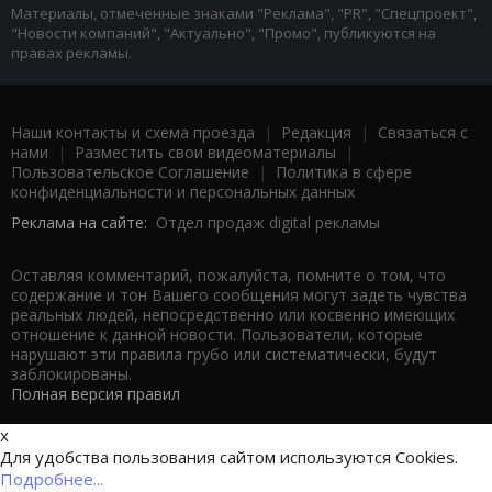
Материалы, отмеченные знаками "Реклама", "PR", "Спецпроект",
"Новости компаний", "Актуально", "Промо", публикуются на
правах рекламы.
Наши контакты и схема проезда
|
Редакция
|
Связаться с
нами
|
Разместить свои видеоматериалы
|
Пользовательское Соглашение
|
Политика в сфере
конфиденциальности и персональных данных
Реклама на сайте:
Отдел продаж digital рекламы
Оставляя комментарий, пожалуйста, помните о том, что
содержание и тон Вашего сообщения могут задеть чувства
реальных людей, непосредственно или косвенно имеющих
отношение к данной новости. Пользователи, которые
нарушают эти правила грубо или систематически, будут
заблокированы.
Полная версия правил
x
Для удобства пользования сайтом используются Cookies.
Подробнее...