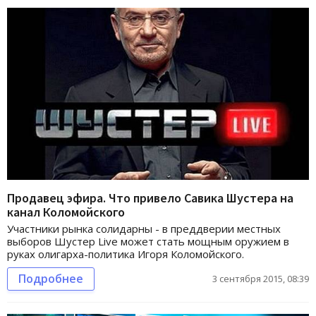
Продавец эфира. Что привело Савика Шустера на
канал Коломойского
Участники рынка солидарны - в преддверии местных
выборов Шустер Live может стать мощным оружием в
руках олигарха-политика Игоря Коломойского.
Подробнее
3 сентября 2015, 08:39