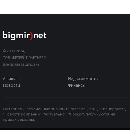
© 2000-2024,
ТОВ «КЕПРЕЙТ ПАРТНЕРС».
Все права защищены.
Афиша
Недвижимость
Новости
Финансы
Материалы, отмеченные знаками "Реклама", "PR", "Спецпроект",
"Новости компаний", "Актуально", "Промо", публикуются на
правах рекламы.