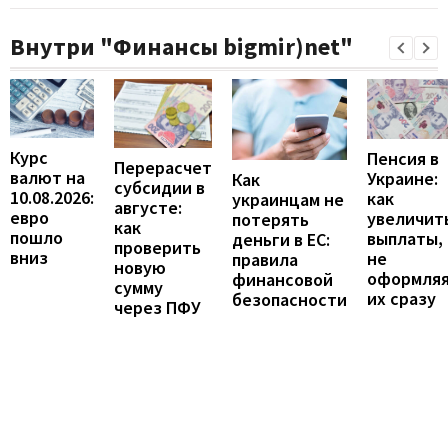
Внутри "Финансы bigmir)net"
Курс
Пенсия в
Перерасчет
валют на
Украине:
Как
субсидии в
10.08.2026:
как
украинцам не
августе:
евро
увеличит
потерять
как
пошло
выплаты,
деньги в ЕС:
проверить
вниз
не
правила
новую
оформля
финансовой
сумму
их сразу
безопасности
через ПФУ