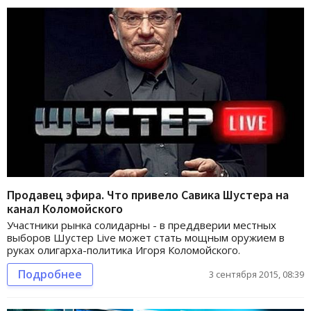
Продавец эфира. Что привело Савика Шустера на
канал Коломойского
Участники рынка солидарны - в преддверии местных
выборов Шустер Live может стать мощным оружием в
руках олигарха-политика Игоря Коломойского.
Подробнее
3 сентября 2015, 08:39