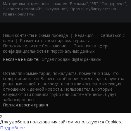
Материалы, отмеченные знаками "Реклама", "PR", "Спецпроект",
"Новости компаний", "Актуально", "Промо", публикуются на
правах рекламы.
Наши контакты и схема проезда
|
Редакция
|
Связаться с
нами
|
Разместить свои видеоматериалы
|
Пользовательское Соглашение
|
Политика в сфере
конфиденциальности и персональных данных
Реклама на сайте:
Отдел продаж digital рекламы
Оставляя комментарий, пожалуйста, помните о том, что
содержание и тон Вашего сообщения могут задеть чувства
реальных людей, непосредственно или косвенно имеющих
отношение к данной новости. Пользователи, которые
нарушают эти правила грубо или систематически, будут
заблокированы.
Полная версия правил
x
Для удобства пользования сайтом используются Cookies.
Подробнее...