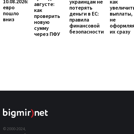
10.08.2026:
как
украинцам не
августе:
евро
увеличит
потерять
как
пошло
выплаты,
деньги в ЕС:
проверить
вниз
не
правила
новую
оформля
финансовой
сумму
их сразу
безопасности
через ПФУ
© 2000-2024,