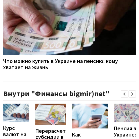
Что можно купить в Украине на пенсию: кому
хватает на жизнь
Внутри "Финансы bigmir)net"
Курс
Пенсия в
Перерасчет
валют на
Украине:
Как
субсидии в