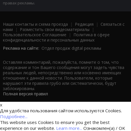
правах рекламы.
Наши контакты и схема проезда
|
Редакция
|
Связаться с
нами
|
Разместить свои видеоматериалы
|
Пользовательское Соглашение
|
Политика в сфере
конфиденциальности и персональных данных
Реклама на сайте:
Отдел продаж digital рекламы
Оставляя комментарий, пожалуйста, помните о том, что
содержание и тон Вашего сообщения могут задеть чувства
реальных людей, непосредственно или косвенно имеющих
отношение к данной новости. Пользователи, которые
нарушают эти правила грубо или систематически, будут
заблокированы.
Полная версия правил
x
Для удобства пользования сайтом используются Cookies.
Подробнее...
This website uses Cookies to ensure you get the best
experience on our website.
Learn more...
Ознакомлен(а) / OK