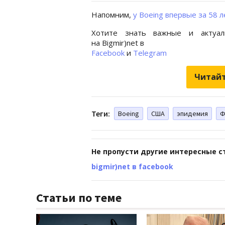
Напомним,
у Boeing впервые за 58 л
Хотите знать важные и актуал
на Bigmir)net в
Facebook
и
Telegram
Читайт
Теги:
Boeing
США
эпидемия
Ф
Не пропусти другие интересные с
bigmir)net в facebook
Статьи по теме