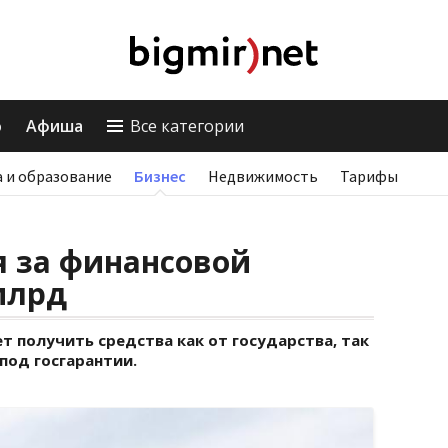
о
Афиша
Все категории
 и образование
Бизнес
Недвижимость
Тарифы
я за финансовой
млрд
т получить средства как от государства, так
под госгарантии.