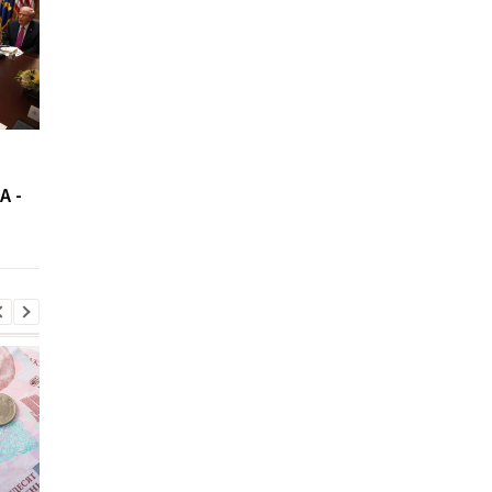
Новая почта изменила
В США озвучили про
правила доставки в
о сроках окончания
А -
США: что теперь нужно
войны в Украине
знать