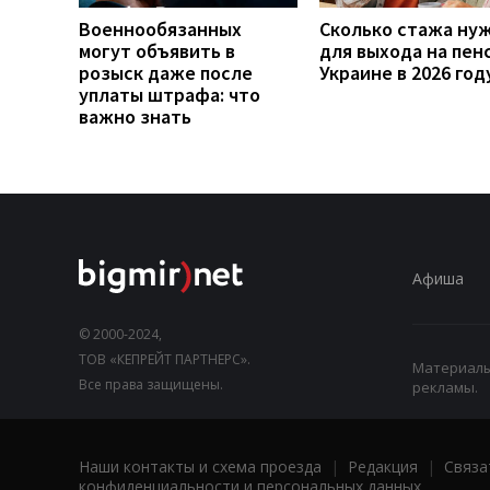
Военнообязанных
Сколько стажа ну
могут объявить в
для выхода на пен
розыск даже после
Украине в 2026 год
уплаты штрафа: что
важно знать
Афиша
© 2000-2024,
ТОВ «КЕПРЕЙТ ПАРТНЕРС».
Материалы,
Все права защищены.
рекламы.
Наши контакты и схема проезда
|
Редакция
|
Связа
конфиденциальности и персональных данных