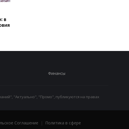
Пенсии для украинцев в
Банки усилили
Польше: кто может
контроль переводов:
: в
получать выплаты
какие операции мог
овия
заблокировать карт
Финансы
аний", "Актуально", "Промо", публикуются на правах
льское Соглашение
|
Политика в сфере