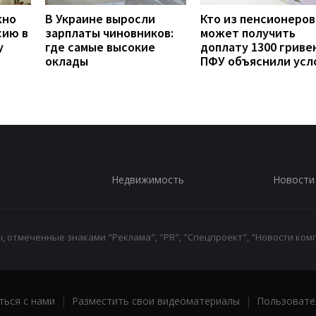
жно
В Украине выросли
Кто из пенсионеров
сию в
зарплаты чиновников:
может получить
у
где самые высокие
доплату 1300 гривен
оклады
ПФУ объяснили усл
Недвижимость
Новости
 отмеченные знаками "Реклама", "PR", "Спецпроект", "Новости комп
ться с нами
|
Разместить свои видеоматериалы
|
Пользовате