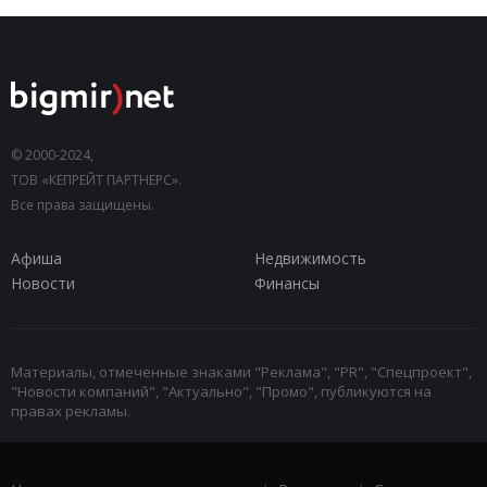
© 2000-2024,
ТОВ «КЕПРЕЙТ ПАРТНЕРС».
Все права защищены.
Афиша
Недвижимость
Новости
Финансы
Материалы, отмеченные знаками "Реклама", "PR", "Спецпроект",
"Новости компаний", "Актуально", "Промо", публикуются на
правах рекламы.